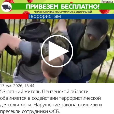
Криминал
53-летнего жителя Пензенской
области обвинили в содействии
террористам
Криминал
53-летнего жителя Пензенской
области обвинили в содействии
Другие новости
Погода и курсы
террористам
по теме
валют в Пензе
13 мая 2026, 16:44
53-летний житель Пензенской области
обвиняется в содействии террористической
деятельности. Нарушение закона выявили и
пресекли сотрудники ФСБ.