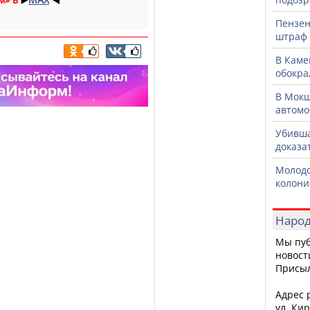
Пензен
штраф 
В Каме
обокра
В Мокш
автомо
Убивша
доказа
Молодо
колони
Народ
Мы пуб
новост
Присы
Адрес р
ул. Кир