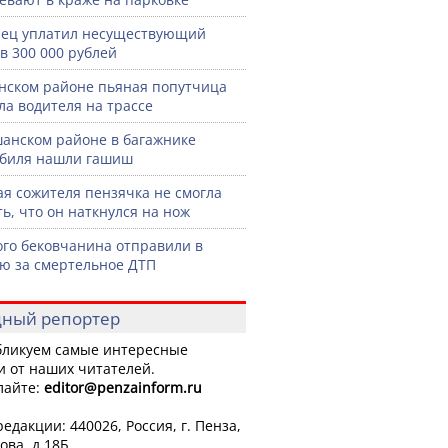
ец уплатил несуществующий
в 300 000 рублей
нском районе пьяная попутчица
ла водителя на трассе
анском районе в багажнике
биля нашли гашиш
я сожителя пензячка не смогла
ть, что он наткнулся на нож
го бековчанина отправили в
ю за смертельное ДТП
ный репортер
ликуем самые интересные
и от наших читателей.
лайте:
editor
@penzainform.ru
едакции: 440026, Россия, г. Пенза,
ова, д.18Б.