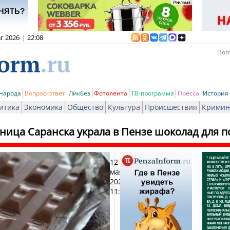
вг 2026
|
22:08
Пого
 народа
Вопрос-ответ
Ликбез
Фотолента
ТВ-программа
Пресса
История
итика
Экономика
Общество
Культура
Происшествия
Кримин
ница Саранска украла в Пензе шоколад для п
12
Печат
мая
2026,
11:38