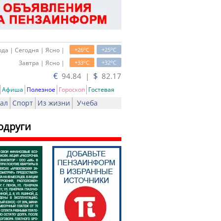
o
o
да | Сегодня | Ясно |
+26
C
+25
C
o
o
Завтра | Ясно |
+33
C
+32
C
€
$
94.84 |
82.17
Афиша
Полезное
Гороскоп
Гостевая
ал
Спорт
Из жизни
Учеба
одруги
ь