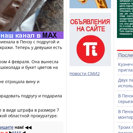
иехала в Пензу с подругой и
кражи. Теперь у девушки есть
После
ром 4 февраля. Она вынесла
Кузнеч
 шоколада и букет цветов на
пригла
Новости СМИ2
Двух п
е отрицала вину и
исполь
орадовать подругу и подарила
В Пенз
серьез
 в виде штрафа в размере 7
В Пенз
ской областной прокуратуре.
монтир
ишите
нам!
◀◀
Троих 
м» в
▶️
MAX
◀️
подозр