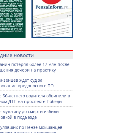
дние новости
анин потерял более 17 млн после
шения дочери на практику
ензенцев ждет суд за
зование вредоносного ПО
е 56-летнего водителя обвинили в
ном ДТП на проспекте Победы
е мужчину до смерти избили
овкой в подъезде
гулявших по Пензе мокшанцев
евают в краже на парковке