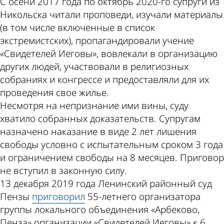
С осени 2017 года по октябрь 2020-го супруги из
Никольска читали проповеди, изучали материалы
(в том числе включенные в список
экстремистских), пропагандировали учение
«Свидетелей Иеговы», вовлекали в организацию
других людей, участвовали в религиозных
собраниях и конгрессе и предоставляли для их
проведения свое жилье.
Несмотря на непризнание ими вины, суду
хватило собранных доказательств. Супругам
назначено наказание в виде 2 лет лишения
свободы условно с испытательным сроком 3 года
и ограничением свободы на 8 месяцев. Приговор
не вступил в законную силу.
13 декабря 2019 года Ленинский районный суд
Пензы
приговорил
55-летнего организатора
группы локального объединения «Арбеково,
Пенза» организации «Свидетелей Иеговы» к 6