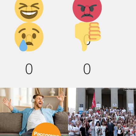
0
0
смех!
Грусть :(
Палец
0
0
вниз!
0
0