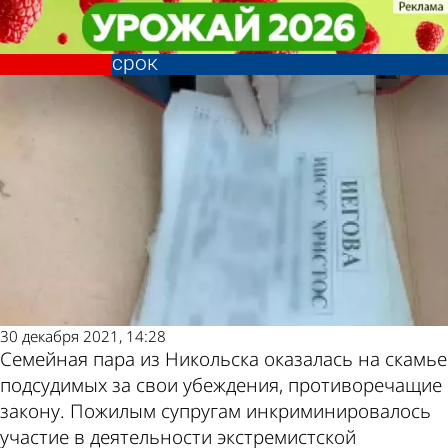
Криминал
Криминал
Пожилым супругам-иеговистам
Пожилым супругам-иеговистам
из Никольска дали условный
из Никольска дали условный
Другие
Погода и
срок
срок
новости по
курсы валют
теме
в Пензе
30 декабря 2021, 14:28
Семейная пара из Никольска оказалась на скамье
подсудимых за свои убеждения, противоречащие
закону. Пожилым супругам инкриминировалось
участие в деятельности экстремистской