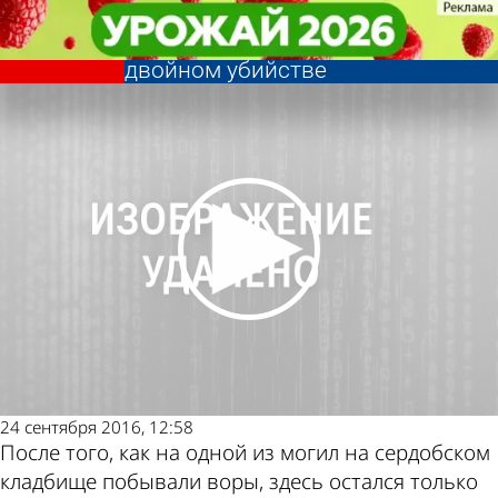
Криминал
Криминал
Сердобского кладбищенского
Сердобского кладбищенского
вора будут судить по делу о
вора будут судить по делу о
Другие новости
Погода и курсы
двойном убийстве
двойном убийстве
по теме
валют в Пензе
24 сентября 2016, 12:58
После того, как на одной из могил на сердобском
кладбище побывали воры, здесь остался только