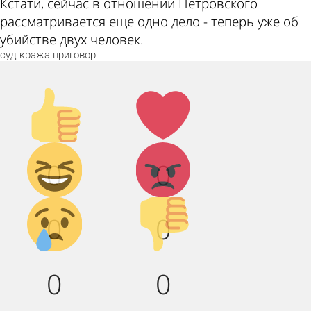
Кстати, сейчас в отношении Петровского
рассматривается еще одно дело - теперь уже об
убийстве двух человек.
суд
кража
приговор
Палец
Лайк!
вверх!
Дикий
Агрессия!
0
0
смех!
Грусть :(
Палец
0
0
вниз!
0
0