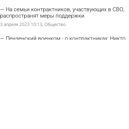
На семьи контрактников, участвующих в СВО,
распространят меры поддержки
3 апреля 2023 10:13
Общество
Пензенский военком - о контрактниках: Никто
ни на кого не давит
16 марта 2023 16:02
Общество
Сетевое издание СМИ «ПензаИнформ», © 2011—2026
Перейти на ПК версию