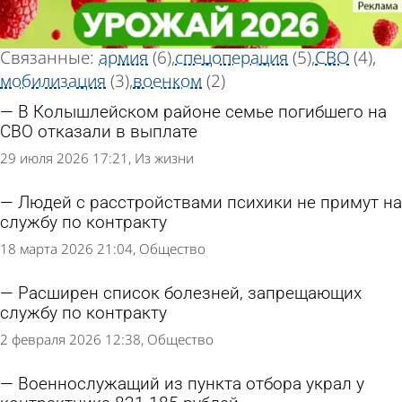
Тег новостей
Тег новостей
«Контрактник»
«Контрактник»
Всего найдено 13 новостей
Связанные:
армия
(6)
спецоперация
(5)
СВО
(4)
мобилизация
(3)
военком
(2)
В Колышлейском районе семье погибшего на
СВО отказали в выплате
29 июля 2026 17:21
Из жизни
Людей с расстройствами психики не примут на
службу по контракту
18 марта 2026 21:04
Общество
Расширен список болезней, запрещающих
службу по контракту
2 февраля 2026 12:38
Общество
Военнослужащий из пункта отбора украл у