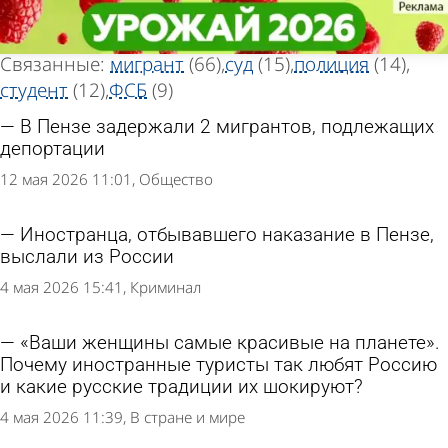
Тег новостей
Тег новостей
«Иностранец»
«Иностранец»
Всего найдено 144 новости
Связанные:
мигрант
(66)
суд
(15)
полиция
(14)
студент
(12)
ФСБ
(9)
В Пензе задержали 2 мигрантов, подлежащих
депортации
12 мая 2026 11:01
Общество
Иностранца, отбывавшего наказание в Пензе,
выслали из России
4 мая 2026 15:41
Криминал
«Ваши женщины самые красивые на планете».
Почему иностранные туристы так любят Россию
и какие русские традиции их шокируют?
4 мая 2026 11:39
В стране и мире