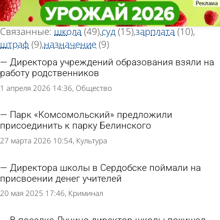
Тег новостей
Тег новостей
«Директор»
«Директор»
Всего найдено 160 новостей
Связанные:
школа
(49)
суд
(15)
зарплата
(10)
штраф
(9)
назначение
(9)
Директора учреждений образования взяли на
работу родственников
1 апреля 2026 14:36
Общество
Парк «Комсомольский» предложили
присоединить к парку Белинского
27 марта 2026 10:54
Культура
Директора школы в Сердобске поймали на
присвоении денег учителей
20 мая 2025 17:46
Криминал