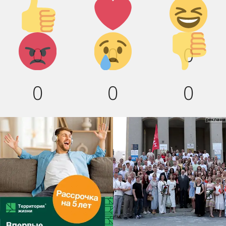
Палец
Лайк!
Дикий
вверх!
смех!
Агрессия!
Грусть :(
Палец
0
0
0
вниз!
0
0
0