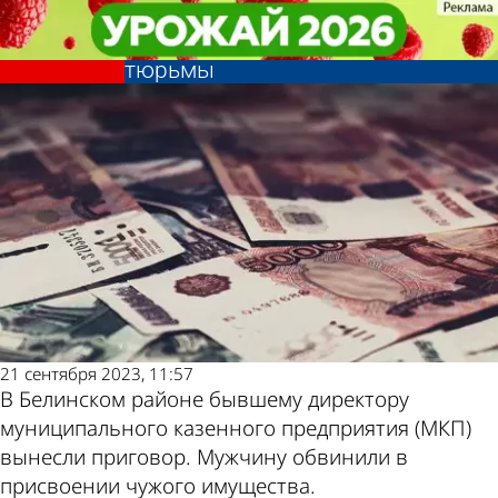
Криминал
Криминал
Незаконно повысивший себе
Незаконно повысивший себе
Другие новости
Погода и курсы
зарплату директор МКП избежал
зарплату директор МКП избежал
тюрьмы
тюрьмы
по теме
валют в Пензе
21 сентября 2023, 11:57
В Белинском районе бывшему директору
муниципального казенного предприятия (МКП)
вынесли приговор. Мужчину обвинили в
присвоении чужого имущества.