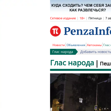
Сетевое издание
|
18+
|
Пятница
|
7 а
Новости
Объявления
Автохамы
Глас
Глас народа
Добавить новост
Глас народа
Пеше