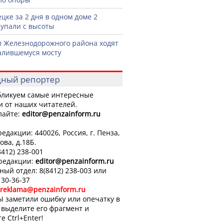
ецке за 2 дня в одном доме 2
 упали с высоты
 Железнодорожного района ходят
алившемуся мосту
ный репортер
ликуем самые интересные
и от наших читателей.
лайте:
editor
@penzainform.ru
едакции: 440026, Россия, г. Пенза,
ова, д.18Б.
8412) 238-001
 редакции:
editor
@penzainform.ru
ный отдел: 8(8412) 238-003 или
 30-36-37
reklama@penzainform.ru
Ы заметили ошибку или опечатку в
, выделите его фрагмент и
е Ctrl+Enter!