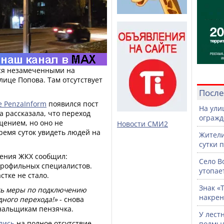
ся незамеченными на
лице Попова. Там отсутствует
После
е PenzaInform
появился пост
На ули
 рассказала, что переход
огражд
ением, но оно не
Новости СМИ2
ремя суток увидеть людей на
Жители
сутки 
ления ЖКХ сообщил:
Село В
профильных специалистов.
утопае
стке не стало.
Знак «
ть меры по подключению
накрен
ного перехода!»
- снова
нальщикам пензячка.
У лест
лись
на полное отсутствие
подмы