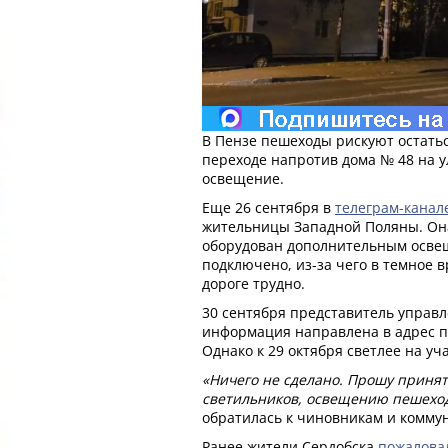
В Пензе пешеходы рискуют остать
переходе напротив дома № 48 на у
освещение.
Еще 26 сентября в
телеграм-канал
жительницы Западной Поляны. Она
оборудован дополнительным освещ
подключено, из-за чего в темное в
дороге трудно.
30 сентября представитель управ
информация направлена в адрес 
Однако к 29 октября светлее на уча
«Ничего не сделано. Прошу приня
светильников, освещению пешеход
обратилась к чиновникам и комму
Ранее жители Сердобска
пожалова