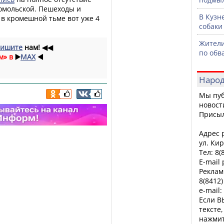
омольской. Пешеходы и
В Кузн
в кромешной тьме вот уже 4
собаки
Жители
ишите
нам!
◀◀
по обв
м» в
▶️
MAX
◀️
Народ
Мы пуб
новост
Присы
Адрес р
ул. Кир
Тел: 8(
E-mail
Реклам
8(8412)
e-mail:
Если В
тексте
нажмит