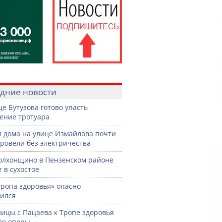
дние новости
це Бутузова готово упасть
ение тротуара
 дома на улице Измайлова почти
провели без электричества
олхонщино в Пензенском районе
т в сухостое
Тропа здоровья» опасно
ился
ницы с Пацаева к Тропе здоровья
ло опоры