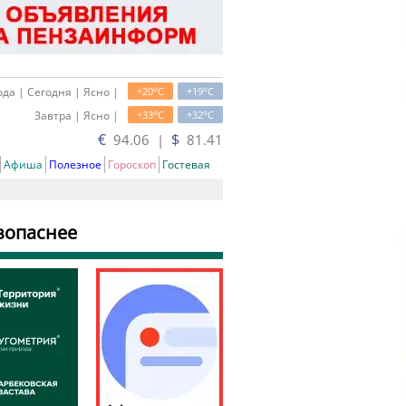
o
o
да | Сегодня | Ясно |
+20
C
+19
C
o
o
Завтра | Ясно |
+33
C
+32
C
€
$
94.06 |
81.41
Афиша
Полезное
Гороскоп
Гостевая
зопаснее
ать