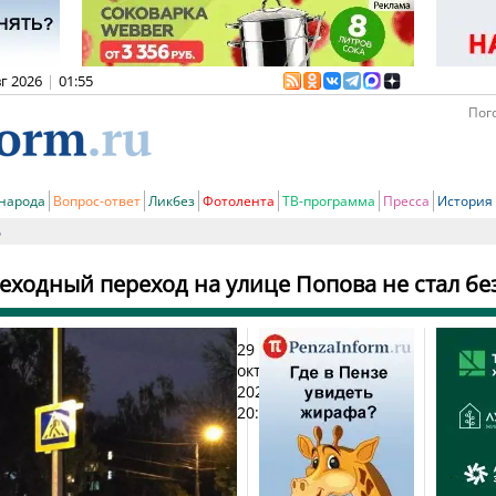
вг 2026
|
01:55
Пого
 народа
Вопрос-ответ
Ликбез
Фотолента
ТВ-программа
Пресса
История
ь
ходный переход на улице Попова не стал бе
29
Печ
октября
2025,
20:35