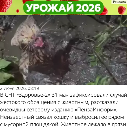
Глас народа
Глас народа
Связали и выбросили: в
Связали и выбросили: в
пензенском СНТ спасли кошку
пензенском СНТ спасли кошку
Другие новости
Погода и курсы
по теме
валют в Пензе
2 июня 2026, 08:19
В СНТ «Здоровье-2» 31 мая зафиксировали случай
жестокого обращения с животным, рассказали
очевидцы сетевому изданию «ПензаИнформ».
Неизвестный связал кошку и выбросил ее рядом
с мусорной площадкой. Животное лежало в грязи