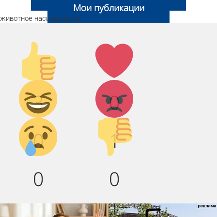
Мои публикации
животное
насилие
дача
Палец
Лайк!
вверх!
Дикий
Агрессия!
3
0
смех!
Грусть :(
Палец
0
1
вниз!
0
0