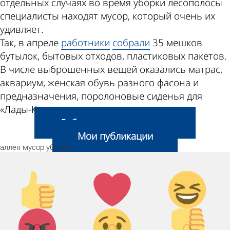
отдельных случаях во время уборки лесополосы
специалисты находят мусор, который очень их
удивляет.
Так, в апреле
работники
собрали
35 мешков
бутылок, бытовых отходов, пластиковых пакетов.
В числе выброшенных вещей оказались матрас,
аквариум, женская обувь разного фасона и
предназначения, поролоновые сиденья для
«Лады-Калины».
Добавить свою новость
Мои публикации
аллея
мусор
уборка
Палец
Лайк!
Дикий
вверх!
смех!
Агрессия!
Грусть :
Палец
(
вниз!