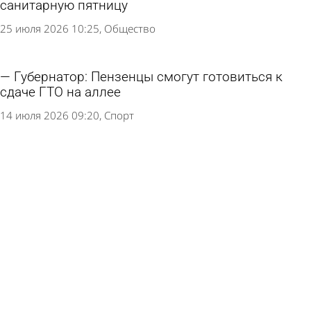
санитарную пятницу
25 июля 2026 10:25
Общество
Губернатор: Пензенцы смогут готовиться к
сдаче ГТО на аллее
14 июля 2026 09:20
Спорт
В разных районах Пензы обновят 31
контейнерную площадку
3 июля 2026 13:17
Общество
Россиянам посоветовали быть аккуратнее с
выбросом коробок
30 июня 2026 14:27
В стране и мире