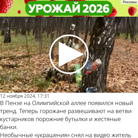
Глас народа
Глас народа
Кусты на Олимпийской аллее
Кусты на Олимпийской аллее
Другие новости по
Погода и курсы
обзавелись необычным декором
обзавелись необычным декором
теме
валют в Пензе
12 ноября 2024, 17:31
В Пензе на Олимпийской аллее появился новый
тренд. Теперь горожане развешивают на ветви
кустарников порожние бутылки и жестяные
банки.
Необычные «украшения» снял на видео житель