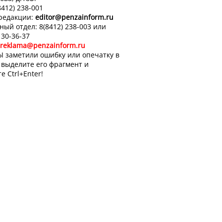
8412) 238-001
 редакции:
editor
@penzainform.ru
ный отдел: 8(8412) 238-003 или
 30-36-37
reklama@penzainform.ru
Ы заметили ошибку или опечатку в
, выделите его фрагмент и
е Ctrl+Enter!