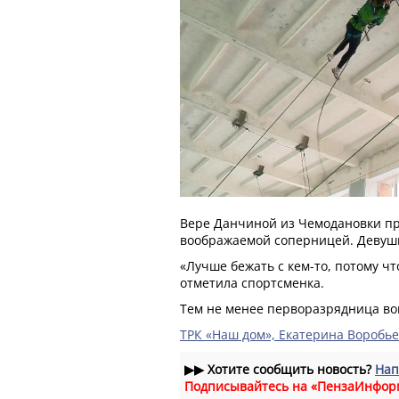
Вере Данчиной из Чемодановки пр
воображаемой соперницей. Девуш
«Лучше бежать с кем-то, потому что
отметила спортсменка.
Тем не менее перворазрядница во
ТРК «Наш дом», Екатерина Воробь
▶▶
Хотите сообщить новость?
Нап
Подписывайтесь на «ПензаИнфор