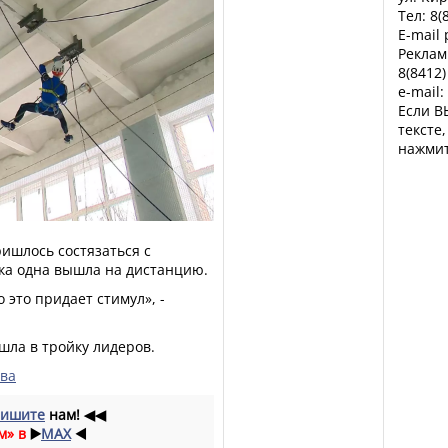
Тел: 8(
E-mail
Реклам
8(8412)
e-mail:
Если В
тексте
нажмит
ишлось состязаться с
ка одна вышла на дистанцию.
 это придает стимул», -
шла в тройку лидеров.
ева
ишите
нам!
◀◀
м» в
▶️
MAX
◀️