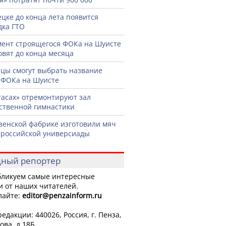
ецке до конца лета появится
ка ГТО
ент строящегося ФОКа на Шуисте
овят до конца месяца
цы смогут выбрать название
 ФОКа на Шуисте
тасах» отремонтируют зал
ственной гимнастики
зенской фабрике изготовили мяч
ероссийской универсиады
ный репортер
ликуем самые интересные
и от наших читателей.
лайте:
editor
@penzainform.ru
едакции: 440026, Россия, г. Пенза,
ова, д.18Б.