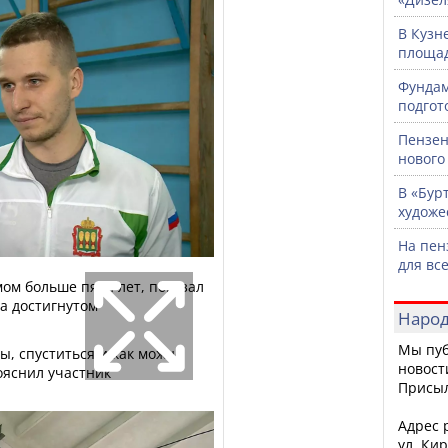
В Кузн
площад
Фундам
подгот
Пензен
нового
В «Бур
художе
На пен
для вс
ом больше пяти лет, показал
на достигнутом
Народ
Мы пуб
ы, спуститься и как можно
новост
ояснил участник
Присы
Адрес р
ул. Кир