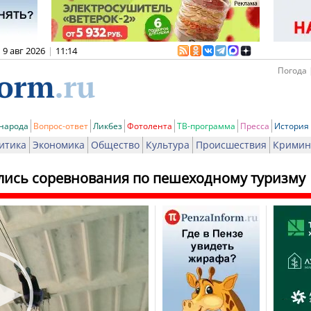
9 авг 2026
|
11:14
Погода 
 народа
Вопрос-ответ
Ликбез
Фотолента
ТВ-программа
Пресса
История
итика
Экономика
Общество
Культура
Происшествия
Кримин
лись соревнования по пешеходному туризму