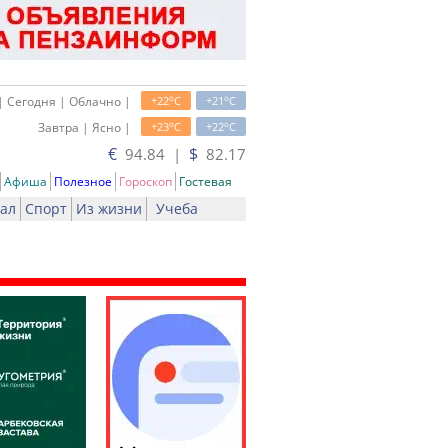
o
o
| Сегодня | Облачно |
+22
C
+21
C
o
o
Завтра | Ясно |
+23
C
+22
C
€
$
94.84 |
82.17
Афиша
Полезное
Гороскоп
Гостевая
ал
Спорт
Из жизни
Учеба