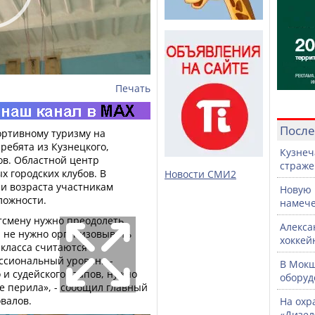
Печать
После
ортивному туризму на
ребята из Кузнецкого,
Кузнеч
ов. Областной центр
страже
 городских клубов. В
Новости СМИ2
 и возраста участникам
Новую 
ложности.
намече
тсмену нужно преодолеть
Алекса
 не нужно организовывать
хоккей
 класса считаются
ссиональный уровень -
В Мок
и судейского этапов, нужно
оборуд
е перила», - сообщил главный
валов.
На охр
«Дизел