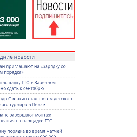
дние новости
ан приглашают на «Зарядку со
м порядка»
площадку ГТО в Заречном
но сдать к сентябрю
ндр Овечкин стал гостем детского
ного турнира в Пензе
шане завершают монтаж
ования на площадке ГТО
ану порядка во время матчей
я» потратят почти 900 000