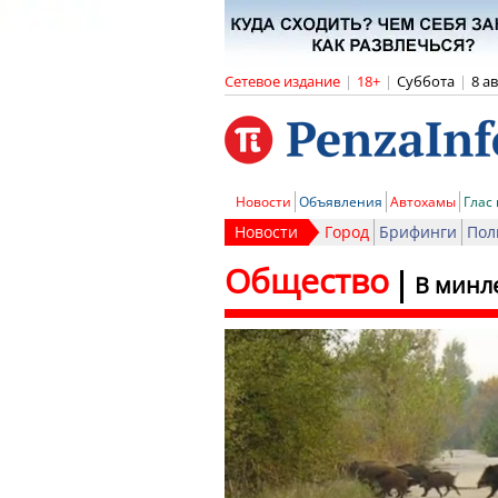
Сетевое издание
|
18+
|
Суббота
|
8 а
Новости
Объявления
Автохамы
Глас
Новости
Город
Брифинги
Пол
Общество
В минл