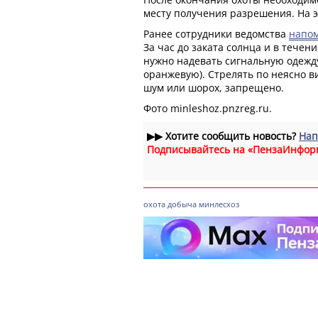
месту получения разрешения. На э
Ранее сотрудники ведомства
напо
За час до заката солнца и в течени
нужно надевать сигнальную одежд
оранжевую). Стрелять по неясно в
шум или шорох, запрещено.
Фото minleshoz.pnzreg.ru.
▶▶
Хотите сообщить новость?
Нап
Подписывайтесь на «ПензаИнфор
охота
добыча
минлесхоз