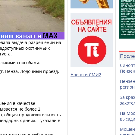
овала выдача разрешений на
едоступных охотничьих
густа.
После
лькими способами:
Синопт
Пензен
(г. Пенза, Лодочный проезд,
Новости СМИ2
Пензен
регион
За кра
захоте
шения в качестве
ывается не более 2
На Мос
, общая продолжительность
высади
лендарных дней», - указали в
Мошенн
о отчитаться о добыче по
помощ