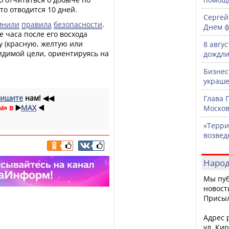
то отводится 10 дней.
Сергей
мнили
правила
безопасности
.
Днем ф
е часа после его восхода
у (красную, желтую или
8 авгу
идимой цели, ориентируясь на
дождли
Бизнес
украше
ишите
нам!
◀◀
Глава 
м» в
▶️
MAX
◀️
Москов
«Терри
возвед
Народ
Мы пуб
новост
Присы
Адрес р
ул. Кир