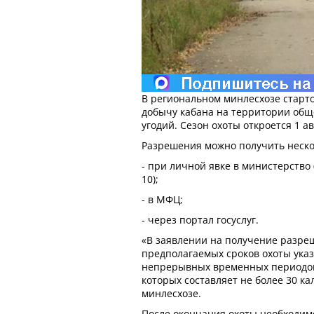
В региональном минлесхозе старт
добычу кабана на территории общ
угодий. Сезон охоты откроется 1 ав
Разрешения можно получить неско
- при личной явке в министерство 
10);
- в МФЦ;
- через портал госуслуг.
«В заявлении на получение разре
предполагаемых сроков охоты указ
непрерывных временных периодов
которых составляет не более 30 ка
минлесхозе.
После окончания охоты необходим