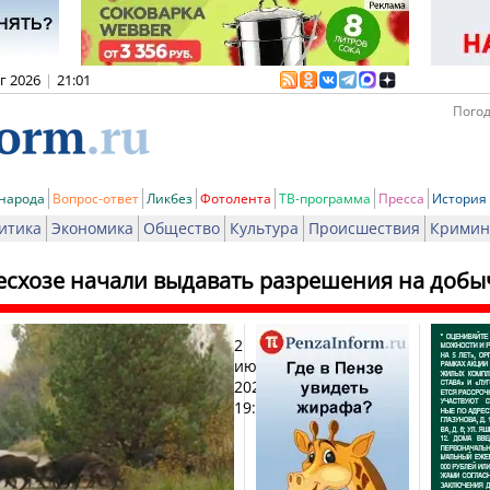
вг 2026
|
21:01
Погод
 народа
Вопрос-ответ
Ликбез
Фотолента
ТВ-программа
Пресса
История
итика
Экономика
Общество
Культура
Происшествия
Кримин
есхозе начали выдавать разрешения на добы
2
Печат
июля
2026,
19:29