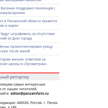
 Васянин поздравил пензенцев с
изкультурника
ста в Пензенской области окажется
во и жарко
 будут штрафовать за отсутствие
ний ко Дню города
Пензы проинспектировал улицу
скую после жалоб
торию жизни» отметили за
ение школы в «Лугометрии»
ный репортер
ликуем самые интересные
и от наших читателей.
лайте:
editor
@penzainform.ru
едакции: 440026, Россия, г. Пенза,
ова, д.18Б.