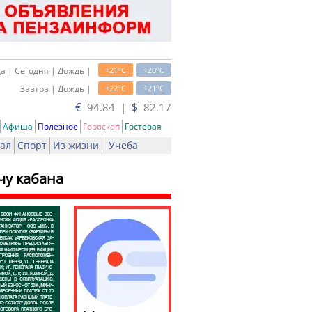
o
o
а | Сегодня | Дождь |
+21
C
+20
C
o
o
Завтра | Дождь |
+22
C
+21
C
€
$
94.84 |
82.17
Афиша
Полезное
Гороскоп
Гостевая
ал
Спорт
Из жизни
Учеба
чу кабана
ь