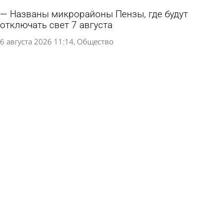
Названы микрорайоны Пензы, где будут
отключать свет 7 августа
6 августа 2026 11:14
Общество
Отключения света 6 августа: адреса в Пензе и
Мичуринском
5 августа 2026 12:25
Общество
В Ахунах из-за аварии на сетях отключили
холодную воду
5 августа 2026 08:37
Происшествия
В части Терновки отключили холодную воду
4 августа 2026 16:56
Общество