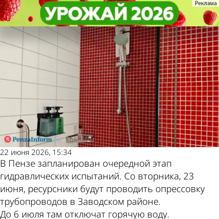
Общество
Общество
В Заводском районе Пензы
В Заводском районе Пензы
Другие новости по
Погода и курсы
отключат горячую воду
отключат горячую воду
теме
валют в Пензе
22 июня 2026, 15:34
В Пензе запланирован очередной этап
гидравлических испытаний. Со вторника, 23
июня, ресурсники будут проводить опрессовку
трубопроводов в Заводском районе.
До 6 июля там отключат горячую воду.