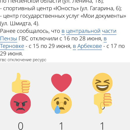
по Пензенской области (ул. Ленина, 18);
- спортивный центр «Юность» (ул. Гагарина, 6);
- центр государственных услуг «Мои документы»
(ул. Шмидта, 4).
Ранее сообщалось, что
в
центральной
части
Пензы
ГВС отключили с 16 по 28 июня,
в
Терновке
- с 15 по 29 июня,
в
Арбекове
- с 17 по
29 июня.
гвс
отключение
ресурс
Палец
Лайк!
Дикий
вверх!
смех!
Агрессия!
Грусть :
Палец
0
0
0
(
вниз!
0
1
1