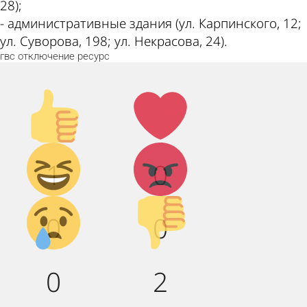
28);
- административные здания (ул. Карпинского, 12;
ул. Суворова, 198; ул. Некрасова, 24).
гвс
отключение
ресурс
Палец
Лайк!
вверх!
Дикий
Агрессия!
1
0
смех!
Грусть :(
Палец
0
0
вниз!
0
2