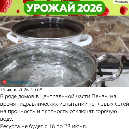
Общество
Общество
В центральной части Пензы
В центральной части Пензы
Другие новости
Погода и курсы
отключат горячую воду
отключат горячую воду
по теме
валют в Пензе
15 июня 2026, 10:08
В ряде домов в центральной части Пензы на
время гидравлических испытаний тепловых сетей
на прочность и плотность отключат горячую
воду.
Ресурса не будет с 16 по 28 июня.