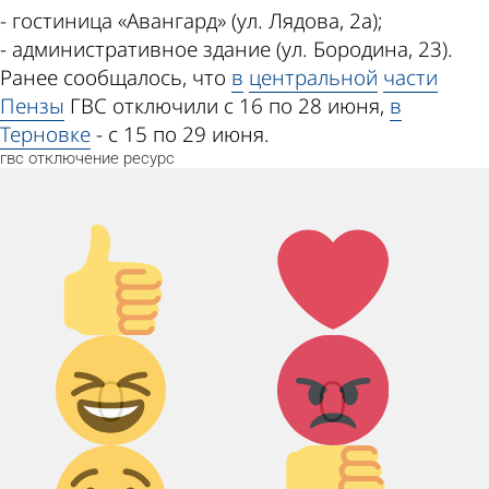
- гостиница «Авангард» (ул. Лядова, 2а);
- административное здание (ул. Бородина, 23).
Ранее сообщалось, что
в
центральной
части
Пензы
ГВС отключили с 16 по 28 июня,
в
Терновке
- с 15 по 29 июня.
гвс
отключение
ресурс
Палец
Лайк!
вверх!
Дикий
Агрессия!
0
0
смех!
Грусть :(
Палец
вниз!