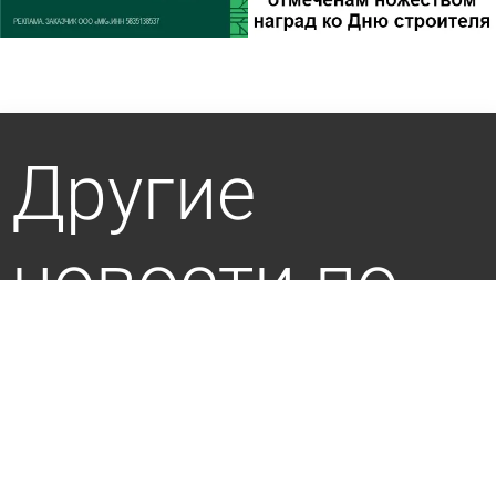
Другие
новости по
теме
На Северной Поляне в Пензе отключат