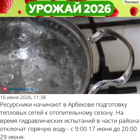
Общество
Общество
В Арбекове почти на 2 недели
В Арбекове почти на 2 недели
отключат горячую воду
отключат горячую воду
Другие
Погода и
новости по
курсы валют
теме
в Пензе
16 июня 2026, 11:38
Ресурсники начинают в Арбекове подготовку
тепловых сетей к отопительному сезону. На
время гидравлических испытаний в части района
отключат горячую воду - с 9:00 17 июня до 20:00
29 июня.