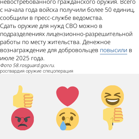
невостребованного гражданского оружия. Всего
с начала года войска получили более 50 единиц,
сообщили в пресс-службе ведомства.
Сдать оружие для нужд СВО можно в
подразделениях лицензионно-разрешительной
работы по месту жительства. Денежное
вознаграждение для добровольцев
повысили
в
июле 2025 года.
Фото 58.rosguard.gov.ru.
росгвардия
оружие
спецоперация
Палец
Лайк!
Дикий
вверх!
смех!
Агрессия!
Грусть :
Палец
2
0
1
(
вниз!