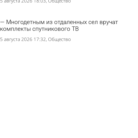
5 августа 2026 18:03
Общество
Многодетным из отдаленных сел вручат
комплекты спутникового ТВ
5 августа 2026 17:32
Общество
В Пензе росгвардейцы помогли мужчине,
потерявшему дорогу домой
5 августа 2026 12:51
Из жизни
Путин подписал закон о бесплатном ЭКО для
вдов участников СВО
5 августа 2026 11:09
В стране и мире
Пять человек стали жертвами налета