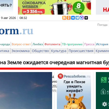
9 авг 2026
|
08:32
Погода 
 народа
Вопрос-ответ
Ликбез
Фотолента
ТВ-программа
Пресса
История
итика
Экономика
Общество
Культура
Происшествия
Кримин
 на Земле ожидается очередная магнитная бу
4
Печат
июня
2026,
11:54