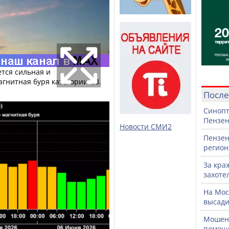
ется сильная и
агнитная буря категории G3.
После
Синопт
Пензен
Новости СМИ2
Пензен
регион
За кра
захоте
На Мос
высади
Мошенн
помощ