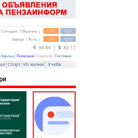
o
o
| Сегодня | Облачно |
+23
C
+22
C
o
o
Завтра | Ясно |
+23
C
+22
C
€
$
94.84 |
82.17
Афиша
Полезное
Гороскоп
Гостевая
ал
Спорт
Из жизни
Учеба
ря
ь