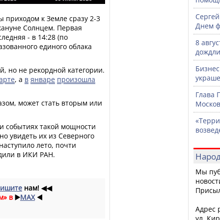
Сергей
 приходом к Земле сразу 2-3
Днем ф
кануне Солнцем. Первая
ледняя - в 14:28 (по
8 авгу
азованного единого облака
дождли
Бизнес
й, но не рекордной категории.
украше
арте
, а
в
январе
произошла
Глава 
зом, может стать вторым или
Москов
«Терри
и событиях такой мощности
возвед
но увидеть их из Северного
наступило лето, почти
едили в ИКИ РАН.
Народ
Мы пуб
новост
ишите
нам!
◀◀
Присы
м» в
▶️
MAX
◀️
Адрес р
ул. Кир