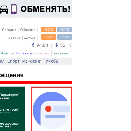
o
o
| Сегодня | Облачно |
+32
C
+31
C
o
o
Завтра | Дождь |
+22
C
+21
C
€
$
94.84 |
82.17
Афиша
Полезное
Гороскоп
Гостевая
ал
Спорт
Из жизни
Учеба
осещения
ь