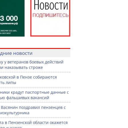
дние новости
жу у ветеранов боевых действий
ли наказывать строже
ковской в Пензе собираются
ть липы
ики крадут паспортные данные с
ью фальшивых вакансий
 Васянин поздравил пензенцев с
изкультурника
ста в Пензенской области окажется
во и жарко