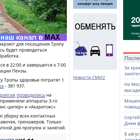
 закроют для посещения Тропу
есь будет проводиться
бработка.
После
 в 22:00 и завершится к 7:00
За кра
рации Пензы.
захоте
Новости СМИ2
ку Тропы здоровья потратят 1
На Мос
ра
- 381 937.
высади
риятия
проводились
на
 применяли аппараты 3-го
Мошенн
лис-ципер» и «Акаритокс».
помощ
ю уборку всех контактных
Сергей
лавочек, тренажеров. Только
Днем ф
упной для прогулок и занятий.
8 авгу
ишите
нам!
◀◀
дождли