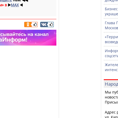
м» в
▶️
MAX
◀️
Бизнес
украше
Глава 
Москов
«Терри
возвед
Информ
соцсет
Жителе
интен
Народ
Мы пуб
новост
Присы
Адрес р
ул. Кир