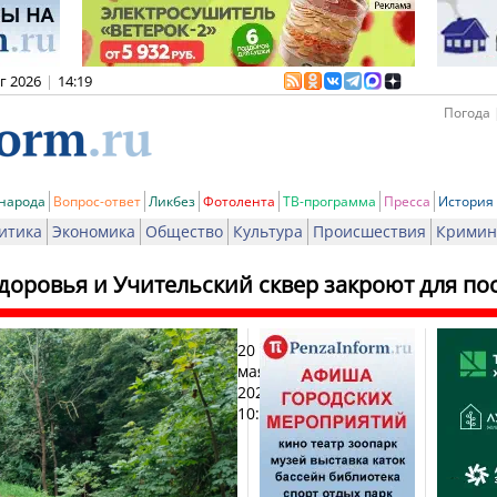
вг 2026
|
14:19
Погода 
 народа
Вопрос-ответ
Ликбез
Фотолента
ТВ-программа
Пресса
История
итика
Экономика
Общество
Культура
Происшествия
Кримин
здоровья и Учительский сквер закроют для п
20
Печат
мая
2026,
10:19