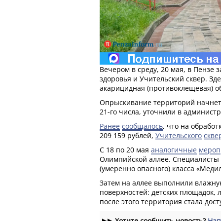
Вечером в среду, 20 мая, в Пензе
здоровья и Учительский сквер. Зд
акарицидная (противоклещевая) о
Опрыскивание территорий начнется
21-го числа, уточнили в админист
Ранее
сообщалось
, что на обработ
209 159 рублей,
Учительского
скве
С 18 по 20 мая
аналогичные
мероп
Олимпийской аллее. Специалисты
(умеренно опасного) класса «Меди
Затем на аллее выполнили влажну
поверхностей: детских площадок, 
после этого территория стала дост
▶▶
Хотите сообщить новость?
Нап