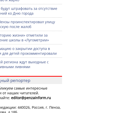
 будут штрафовать за отсутствие
ний ко Дню города
Пензы проинспектировал улицу
скую после жалоб
торию жизни» отметили за
ение школы в «Лугометрии»
ацию о закрытии доступа в
и для детей прокомментировали
й региона ждут выходные с
сивными ливнями
ный репортер
ликуем самые интересные
и от наших читателей.
лайте:
editor
@penzainform.ru
едакции: 440026, Россия, г. Пенза,
ова, д.18Б.