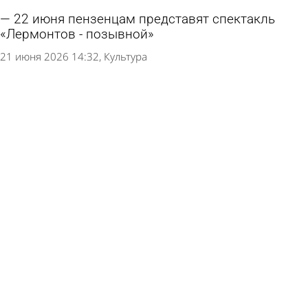
22 июня пензенцам представят спектакль
«Лермонтов - позывной»
21 июня 2026 14:32
Культура
Кассету с тайной песней Виктора Цоя нашли в
Швеции
20 июня 2026 14:57
В стране и мире
В Пензе проведут акцию «Минута молчания»
15 июня 2026 17:03
Общество
На улице Московской открыли обновленную
Галерею почета и славы
12 июня 2026 11:49
Общество