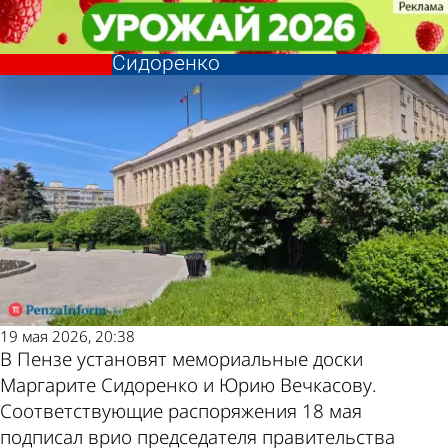
Общество
Общество
В Пензе увековечат память Юрия
В Пензе увековечат память Юрия
Другие новости по
Погода и курсы
Вечкасова и Маргариты
Вечкасова и Маргариты
Сидоренко
Сидоренко
теме
валют в Пензе
19 мая 2026, 20:38
В Пензе установят мемориальные доски
Маргарите Сидоренко и Юрию Вечкасову.
Соответствующие распоряжения 18 мая
подписал врио председателя правительства