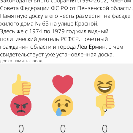
Законодательного собрания (1994-2002), членом
Совета Федерации ФС РФ от Пензенской области.
Памятную доску в его честь разместят на фасаде
жилого дома № 65 на улице Красной.
Здесь же с 1974 по 1979 год жил видный
политический деятель РСФСР, почетный
гражданин области и города Лев Ермин, о чем
свидетельствует уже установленная доска.
доска
память
фасад
Палец
Лайк!
Дикий
вверх!
смех!
Агрессия!
Грусть :
Палец
1
0
0
(
вниз!
0
0
0