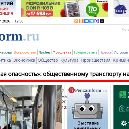
г 2026
|
12:56
Пого
 народа
Вопрос-ответ
Ликбез
Фотолента
ТВ-программа
Пресса
История
итика
Экономика
Общество
Культура
Происшествия
Кримин
ная опасность»: общественному транспорту 
7
Печат
марта
2026,
12:46