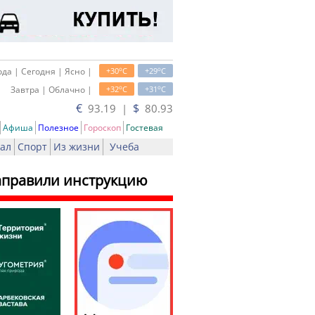
o
o
да | Сегодня | Ясно |
+30
C
+29
C
o
o
Завтра | Облачно |
+32
C
+31
C
€
$
93.19 |
80.93
Афиша
Полезное
Гороскоп
Гостевая
ал
Спорт
Из жизни
Учеба
направили инструкцию
ь