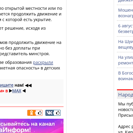
 по открытой местности или по
Мошенн
ается продолжить движение и
вознаг
 с которой есть укрытие.
6 авгу
ет решение, исходя из
безвет
На Шуи
мов продолжить движение на
вещев
но без доплаты при
представитель минстроя.
На ули
ве образования
раскрыли
ремонт
кетная опасность» в детских
В Бого
воинам
ишите
нам!
◀◀
м» в
▶️
MAX
◀️
Народ
Мы пуб
новост
Присы
Адрес р
ул. Кир