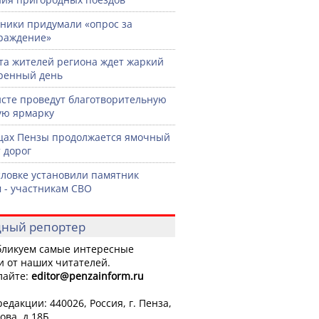
ики придумали «опрос за
раждение»
ста жителей региона ждет жаркий
ренный день
сте проведут благотворительную
ую ярмарку
цах Пензы продолжается ямочный
 дорог
словке установили памятник
 - участникам СВО
ный репортер
ликуем самые интересные
и от наших читателей.
лайте:
editor
@penzainform.ru
едакции: 440026, Россия, г. Пенза,
ова, д.18Б.