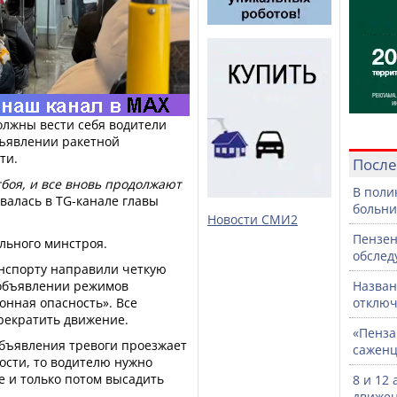
олжны вести себя водители
бъявлении ракетной
ти.
После
тбоя, и все вновь продолжают
В поли
валась в TG-канале главы
больни
Новости СМИ2
Пензен
льного минстроя.
обслед
анспорту направили четкую
 объявлении режимов
Назван
онная опасность». Все
отключ
рекратить движение.
«Пенза
объявления тревоги проезжает
саженц
сти, то водителю нужно
е и только потом высадить
8 и 12
движен