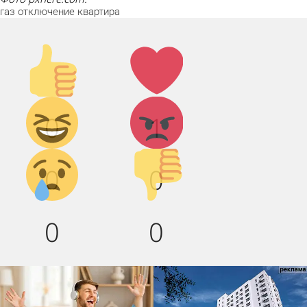
газ
отключение
квартира
Палец
Лайк!
вверх!
Дикий
Агрессия!
0
1
смех!
Грусть :(
Палец
0
0
вниз!
0
0