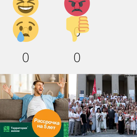
0
0
смех!
Грусть :(
Палец
0
0
вниз!
0
0