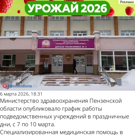
Общество
Общество
Стал известен график работы
Стал известен график работы
медучреждений в праздники
медучреждений в праздники
Другие новости
Погода и курсы
по теме
валют в Пензе
6 марта 2026, 18:31
Министерство здравоохранения Пензенской
области опубликовало график работы
подведомственных учреждений в праздничные
дни, с 7 по 10 марта.
Специализированная медицинская помощь в