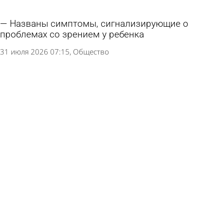
Названы симптомы, сигнализирующие о
проблемах со зрением у ребенка
31 июля 2026 07:15
Общество
Опубликован график приема бойцов СВО и
членов их семей в августе
30 июля 2026 16:00
Общество
Новый стационар на базе больницы № 6 в
Пензе наполовину готов
29 июля 2026 18:52
Общество