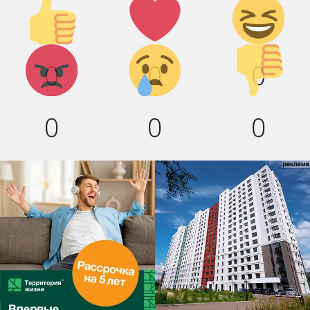
Палец
Лайк!
Дикий
вверх!
смех!
Агрессия!
Грусть :(
Палец
0
0
0
вниз!
0
0
0