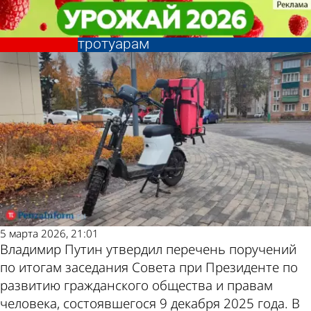
Общество
Общество
В России планируют ограничить
В России планируют ограничить
Другие новости
Погода и курсы
езду на электровелосипедах по
езду на электровелосипедах по
тротуарам
тротуарам
по теме
валют в Пензе
5 марта 2026, 21:01
Владимир Путин утвердил перечень поручений
по итогам заседания Совета при Президенте по
развитию гражданского общества и правам
человека, состоявшегося 9 декабря 2025 года. В