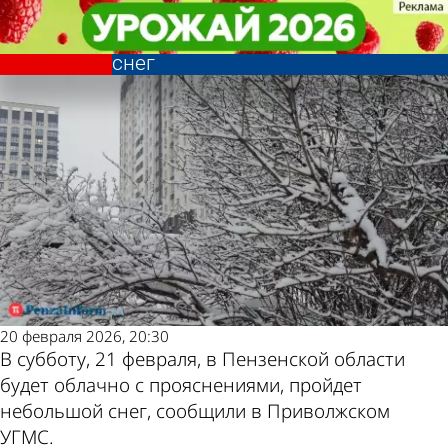
Общество
Общество
21 февраля в Пензенской
21 февраля в Пензенской
Другие новости по
Погода и курсы
области обещают небольшой
области обещают небольшой
снег
снег
теме
валют в Пензе
20 февраля 2026, 20:30
В субботу, 21 февраля, в Пензенской области
будет облачно с прояснениями, пройдет
небольшой снег, сообщили в Приволжском
УГМС.