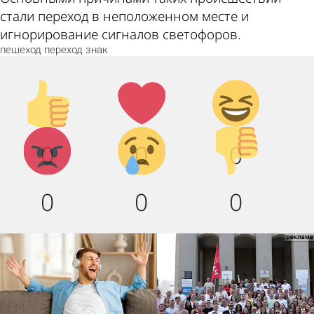
стали переход в неположенном месте и
игнорирование сигналов светофоров.
пешеход
переход
знак
Палец
Лайк!
Дикий
вверх!
смех!
Агрессия!
Грусть
Палец
0
0
0
:(
вниз!
0
0
0