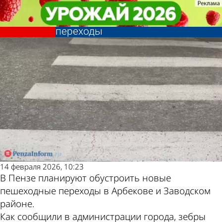
Общество
Общество
В Арбекове и Заводском районе
В Арбекове и Заводском районе
Другие новости по
Погода и курсы
сделают новые пешеходные
сделают новые пешеходные
переходы
переходы
теме
валют в Пензе
14 февраля 2026, 10:23
В Пензе планируют обустроить новые
пешеходные переходы в Арбекове и Заводском
районе.
Как сообщили в администрации города, зебры