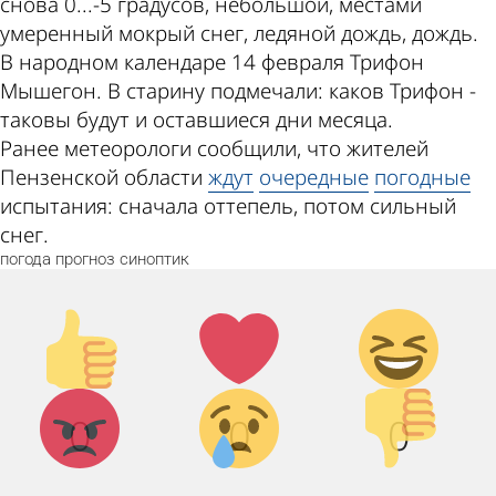
снова 0...-5 градусов, небольшой, местами
умеренный мокрый снег, ледяной дождь, дождь.
В народном календаре 14 февраля Трифон
Мышегон. В старину подмечали: каков Трифон -
таковы будут и оставшиеся дни месяца.
Ранее метеорологи сообщили, что жителей
Пензенской области
ждут
очередные
погодные
испытания: сначала оттепель, потом сильный
снег.
погода
прогноз
синоптик
Палец
Лайк!
Дикий
вверх!
смех!
Агрессия!
Грусть :
Палец
0
0
0
(
вниз!