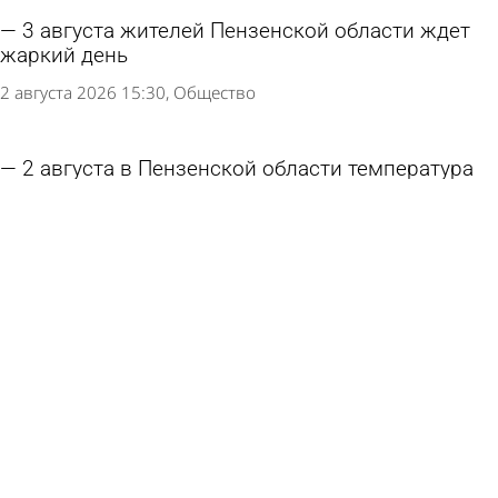
3 августа жителей Пензенской области ждет
жаркий день
2 августа 2026 15:30
Общество
2 августа в Пензенской области температура
поднимется до +29
1 августа 2026 15:33
Общество
В Пензенской области в августе на смену жаре
придет прохлада
1 августа 2026 10:06
Общество
Первый день августа в Пензенской области
будет дождливым