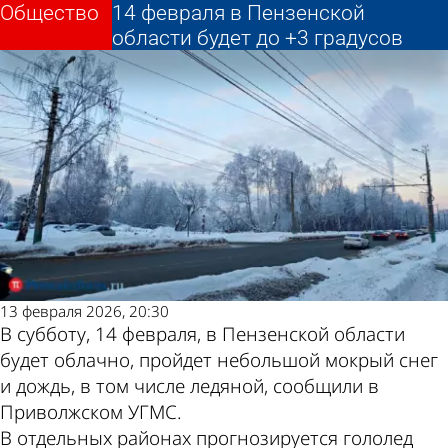
Общество
Общество
14 февраля в Пензенской
14 февраля в Пензенской
Другие новости по
Погода и курсы
области будет до +3 градусов
области будет до +3 градусов
теме
валют в Пензе
13 февраля 2026, 20:30
В субботу, 14 февраля, в Пензенской области
будет облачно, пройдет небольшой мокрый снег
и дождь, в том числе ледяной, сообщили в
Приволжском УГМС.
В отдельных районах прогнозируется гололед