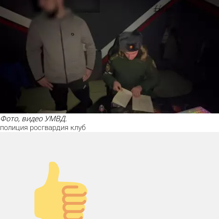
Фото, видео УМВД.
полиция
росгвардия
клуб
Палец вверх!