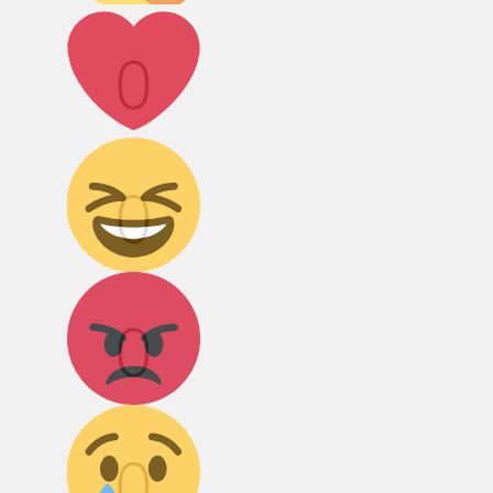
Лайк!
0
Дикий смех!
0
Агрессия!
0
Грусть :(
0