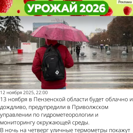
Общество
Общество
13 ноября в Пензенской области
13 ноября в Пензенской области
Другие новости по
Погода и курсы
станет чуть теплее
станет чуть теплее
теме
валют в Пензе
12 ноября 2025, 22:00
13 ноября в Пензенской области будет облачно и
дождливо, предупредили в Приволжском
управлении по гидрометеорологии и
мониторингу окружающей среды.
В ночь на четверг уличные термометры покажут