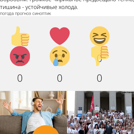
тишина - устойчивые холода.
погода
прогноз
синоптик
Палец
Лайк!
Дикий
вверх!
смех!
Агрессия!
Грусть
Палец
0
0
0
:(
вниз!
0
0
0