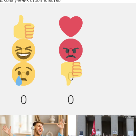
школа
ученик
строительство
Палец
Лайк!
вверх!
Дикий
Агрессия!
0
0
смех!
Грусть :(
Палец
0
0
вниз!
0
0