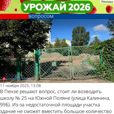
Общество
Общество
Строительство школы № 25 на ул.
Строительство школы № 25 на ул.
Другие новости
Погода и курсы
Калинина находится под
Калинина находится под
вопросом
вопросом
по теме
валют в Пензе
11 ноября 2025, 13:08
В Пензе решают вопрос, стоит ли возводить
школу № 25 на Южной Поляне (улица Калинина,
99Б). Из-за недостаточной площади участка
здание не сможет вместить большое количество