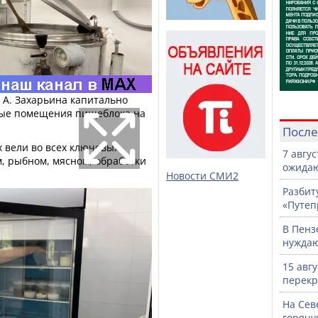
. А. Захарьина капитально
ные помещения пищеблока на
После
х вели во всех ключевых
7 авгу
, рыбном, мясном, обработки
ожидаю
Новости СМИ2
Разбит
«Путеп
В Пенз
нужда
15 авг
перекр
На Сев
горячу