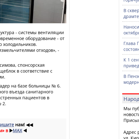
В скве
драмте
Наноси
ктура - системы вентиляции
октяб
овременное оборудование - от
Глава 
о холодильников.
состоя
змельчителями отходов», -
К 1 се
симова, спонсорская
привед
еблок в соответствие с
В Пенз
ми.
модерн
адер на базе больницы № 6.
ного въезда санитарного
кстренных пациентов в
Народ
 2.
Мы пуб
новост
Присы
ишите
нам!
◀◀
м» в
▶️
MAX
◀️
Адрес р
ул. Кир