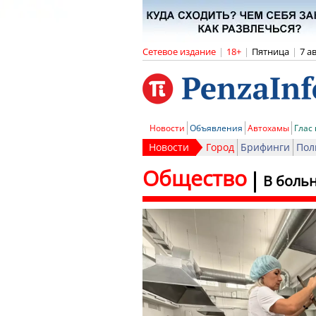
Сетевое издание
|
18+
|
Пятница
|
7 а
Новости
Объявления
Автохамы
Глас
Новости
Город
Брифинги
Пол
Общество
В боль