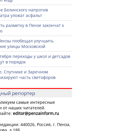
ре Белинского напротив
атра уложат асфальт
ть разметку в Пензе закончат к
рю
Пензы пообещал улучшить
ние улицы Московской
нтября переходы у школ и детсадов
ут в порядок
е, Спутнике и Заречном
изируют часть светофоров
ный репортер
ликуем самые интересные
и от наших читателей.
лайте:
editor
@penzainform.ru
едакции: 440026, Россия, г. Пенза,
ова, д.18Б.