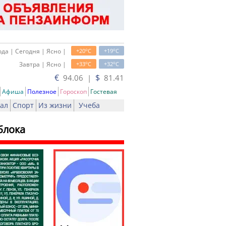
o
o
да | Сегодня | Ясно |
+20
C
+19
C
o
o
Завтра | Ясно |
+33
C
+32
C
€
$
94.06 |
81.41
Афиша
Полезное
Гороскоп
Гостевая
ал
Спорт
Из жизни
Учеба
блока
ь