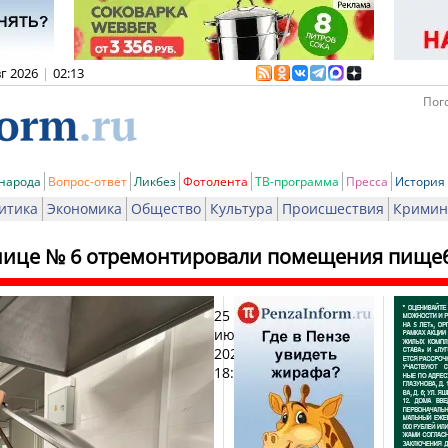
вг 2026
|
02:13
Пого
 народа
Вопрос-ответ
Ликбез
Фотолента
ТВ-программа
Пресса
История
итика
Экономика
Общество
Культура
Происшествия
Кримин
нице № 6 отремонтировали помещения пище
25
Печат
июня
2026,
18:13