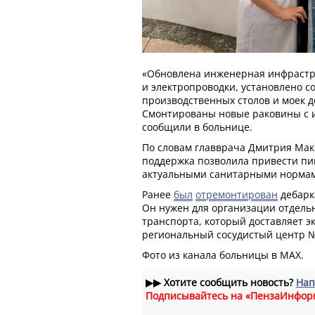
«Обновлена инженерная инфрастру
и электропроводки, установлено с
производственных столов и моек д
Смонтированы новые раковины с и
сообщили в больнице.
По словам главврача Дмитрия Мак
поддержка позволила привести пищ
актуальными санитарными норма
Ранее
был
отремонтирован
дебарк
Он нужен для организации отдель
транспорта, который доставляет э
региональный сосудистый центр №
Фото из канала больницы в МАХ.
▶▶
Хотите сообщить новость?
Нап
Подписывайтесь на «ПензаИнфор