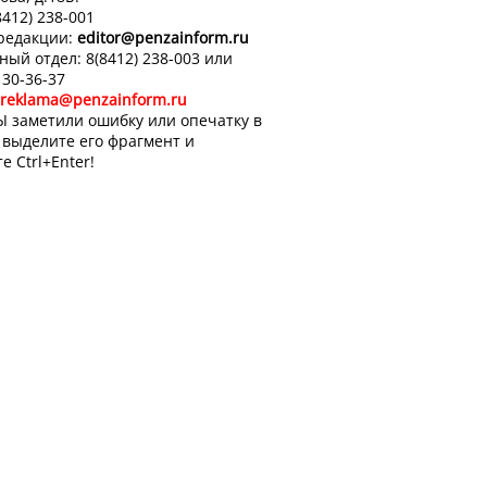
8412) 238-001
 редакции:
editor
@penzainform.ru
ный отдел: 8(8412) 238-003 или
 30-36-37
reklama@penzainform.ru
Ы заметили ошибку или опечатку в
, выделите его фрагмент и
е Ctrl+Enter!