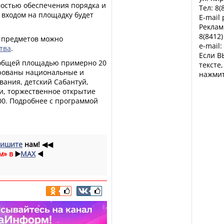
остью обеспечения порядка и
Тел: 8(
 входом на площадку будет
E-mail
Реклам
8(8412)
 предметов можно
e-mail:
тва
.
Если В
 общей площадью примерно 20
тексте
нированы национальные и
нажмит
вания, детский Сабантуй,
и, торжественное открытие
:00. Подробнее с программой
ишите
нам!
◀◀
м» в
▶️
MAX
◀️