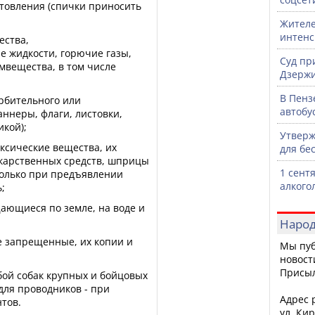
отовления (спички приносить
Жителе
интен
ества,
 жидкости, горючие газы,
Суд пр
мвещества, в том числе
Дзержи
В Пенз
орбительного или
автобу
ннеры, флаги, листовки,
кой);
Утверж
оксические вещества, их
для бе
екарственных средств, шприцы
1 сент
только при предъявлении
алкого
;
ающиеся по земле, на воде и
Народ
 запрещенные, их копии и
Мы пуб
новост
Присы
обой собак крупных и бойцовых
для проводников - при
Адрес р
тов.
ул. Кир