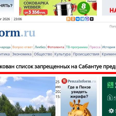
вг 2026
|
23:06
Пого
 народа
Вопрос-ответ
Ликбез
Фотолента
ТВ-программа
Пресса
История
итика
Экономика
Общество
Культура
Происшествия
Кримин
кован список запрещенных на Сабантуе пред
25
Печат
июня
2026,
15:08