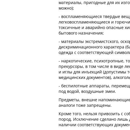
материалы, пригодные для их изг
можно);
- воспламеняющиеся твердые вещ
легковоспламеняющиеся и горючие
токсичные и аварийно опасные хи
бытового назначения;
- материалы экстремистского, оск
дискриминационного характера (ба
одежда с соответствующей символи
- наркотические, психотропные, т
прекурсоры, в том числе в виде л
и иглы для инъекций (допустимы 
медицинских документов), алкоголь
- беспилотные аппараты, перемещ
под водой, воздушные змеи.
Предметы, внешне напоминающие
аналоги тоже запрещены.
Кроме того, нельзя привозить с с
пород. Исключение сделано лишь 
наличии соответствующих докумен