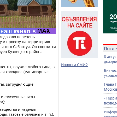
родовало перечень
у и провозу на территорию
ьского Сабантуя. Он состоится
После
руев Кузнецкого района.
8 авгу
дождли
Новости СМИ2
ненты, оружие любого типа, в
Бизнес
чая холодное (маникюрные
украше
еты, затрудняющие
Глава 
Москов
е и сжиженные газы
«Терри
и);
возвед
 вещества и изделия
Информ
ды, газовые баллоны и т. п.),
соцсет