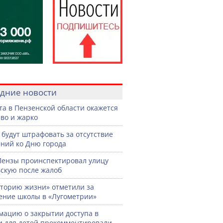
дние новости
ста в Пензенской области окажется
во и жарко
 будут штрафовать за отсутствие
ний ко Дню города
Пензы проинспектировал улицу
скую после жалоб
торию жизни» отметили за
ение школы в «Лугометрии»
ацию о закрытии доступа в
и для детей прокомментировали