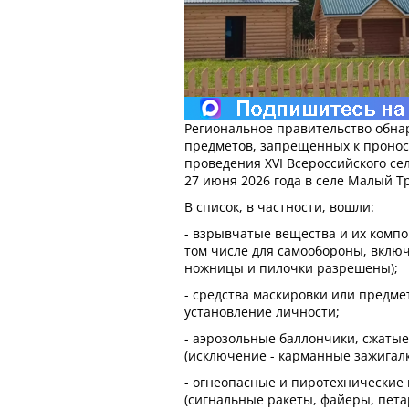
Региональное правительство обна
предметов, запрещенных к пронос
проведения XVI Всероссийского сел
27 июня 2026 года в селе Малый Т
В список, в частности, вошли:
- взрывчатые вещества и их компо
том числе для самообороны, вклю
ножницы и пилочки разрешены);
- средства маскировки или предм
установление личности;
- аэрозольные баллончики, сжаты
(исключение - карманные зажигалк
- огнеопасные и пиротехнические
(сигнальные ракеты, файеры, петар