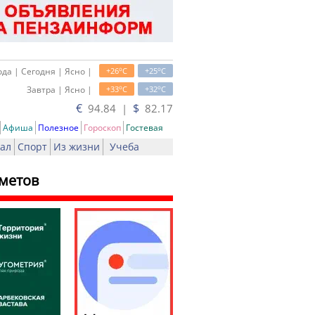
o
o
да | Сегодня | Ясно |
+26
C
+25
C
o
o
Завтра | Ясно |
+33
C
+32
C
€
$
94.84 |
82.17
Афиша
Полезное
Гороскоп
Гостевая
ал
Спорт
Из жизни
Учеба
метов
ь