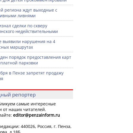
й региона ждут выходные с
сивными ливнями
изнал сделки по скверу
нского недействительными
е выявили нарушения на 4
сных маршрутах
ден порядок предоставления карт
сплатной парковки
ября в Пензе запретят продажу
ля
ный репортер
ликуем самые интересные
и от наших читателей.
лайте:
editor
@penzainform.ru
едакции: 440026, Россия, г. Пенза,
ова, д.18Б.