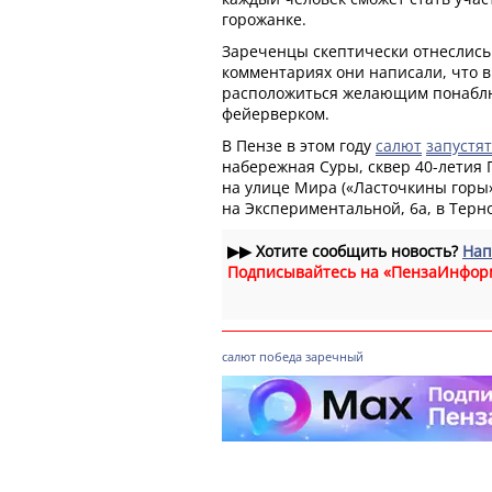
горожанке.
Зареченцы скептически отнеслись
комментариях они написали, что в
расположиться желающим понабл
фейерверком.
В Пензе в этом году
салют
запустят
набережная Суры, сквер 40-летия
на улице Мира («Ласточкины горы
на Экспериментальной, 6а, в Терн
▶▶
Хотите сообщить новость?
Нап
Подписывайтесь на «ПензаИнфор
салют
победа
заречный