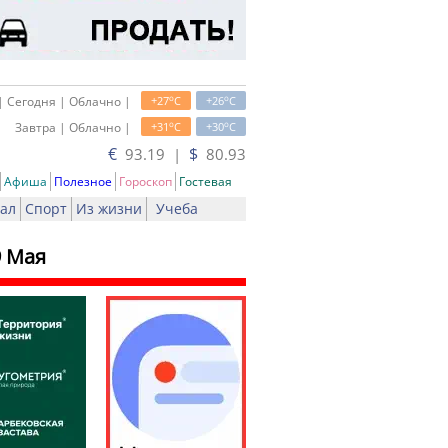
o
o
| Сегодня | Облачно |
+27
C
+26
C
o
o
Завтра | Облачно |
+31
C
+30
C
€
$
93.19 |
80.93
Афиша
Полезное
Гороскоп
Гостевая
ал
Спорт
Из жизни
Учеба
9 Мая
ь