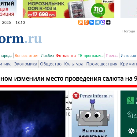
г 2026
|
18:10
Погода 
 народа
Вопрос-ответ
Ликбез
Фотолента
ТВ-программа
Пресса
История
итика
Экономика
Общество
Культура
Происшествия
Кримин
чном изменили место проведения салюта на 
4
Печат
мая
2025,
10:45