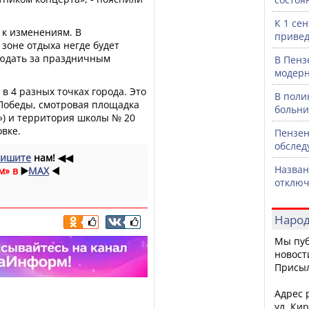
К 1 се
 к изменениям. В
привед
 зоне отдыха негде будет
юдать за праздничным
В Пенз
модерн
в 4 разных точках города. Это
В поли
 Победы, смотровая площадка
больни
») и территория школы № 20
овке.
Пензен
обслед
ишите
нам!
◀◀
Назван
м» в
▶️
MAX
◀️
отключ
Народ
Мы пуб
новост
Присы
Адрес р
ул. Кир