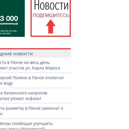
дние новости
уста в Пензе на весь день
оют участок ул. Карла Маркса
ерной Поляне в Пензе отключат
ю воду
ре Белинского напротив
атра уложат асфальт
ть разметку в Пензе закончат к
рю
Пензы пообещал улучшить
ние улицы Московской