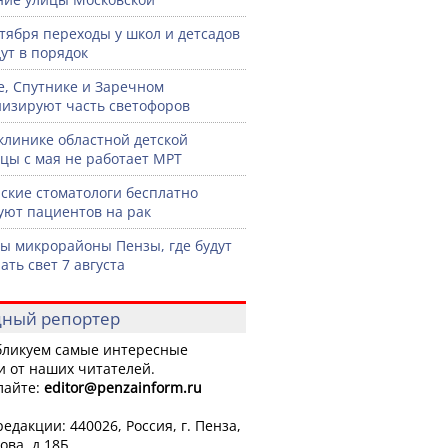
нтября переходы у школ и детсадов
ут в порядок
е, Спутнике и Заречном
изируют часть светофоров
клинике областной детской
цы с мая не работает МРТ
ские стоматологи бесплатно
уют пациентов на рак
ы микрорайоны Пензы, где будут
ать свет 7 августа
ный репортер
ликуем самые интересные
и от наших читателей.
лайте:
editor
@penzainform.ru
едакции: 440026, Россия, г. Пенза,
ова, д.18Б.