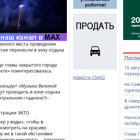
ионного места проведения
тие перенесли в зону отдыха
После
е главы закрытого города
15 авг
акте» поинтересовалась
перекр
Новости СМИ2
На Сев
 концерт «Музыка Великой
горячу
т проходить в зоне отдыха
нтральном стадионе?» -
В скве
драмте
страции ЗАТО.
Наноси
р у воды», чтобы в
октяб
смотреть на красиво
у же в такой обстановке
Глава 
тником концерта», - пояснили
состоя