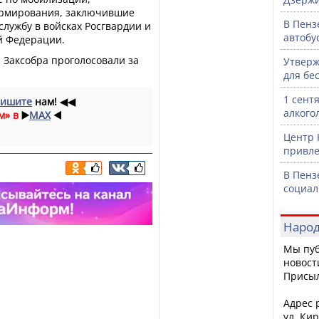
ормирования, заключившие
В Пенз
 службу в войсках Росгвардии и
автобу
й Федерации.
ы Заксобра проголосовали за
Утверж
для бе
1 сент
ишите
нам!
◀◀
алкого
м» в
▶️
MAX
◀️
Центр 
привле
В Пенз
социал
Народ
Мы пуб
новост
Присы
Адрес р
ул. Кир