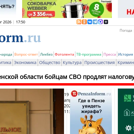
вг 2026
|
17:50
Погода 
 народа
Вопрос-ответ
Ликбез
Фотолента
ТВ-программа
Пресса
История
итика
Экономика
Общество
Культура
Происшествия
Кримин
енской области бойцам СВО продлят налогову
19
Печа
апреля
2025,
11:48