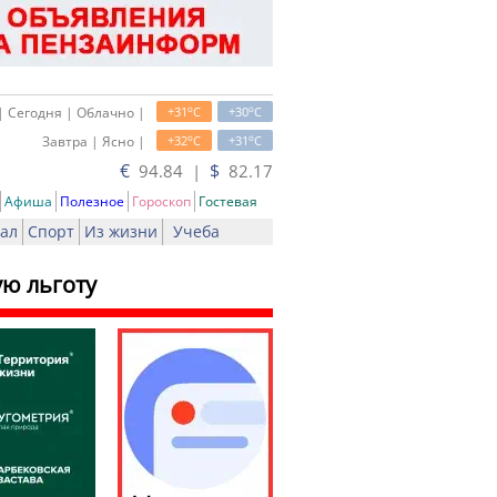
o
o
| Сегодня | Облачно |
+31
C
+30
C
o
o
Завтра | Ясно |
+32
C
+31
C
€
$
94.84 |
82.17
Афиша
Полезное
Гороскоп
Гостевая
ал
Спорт
Из жизни
Учеба
ю льготу
ть