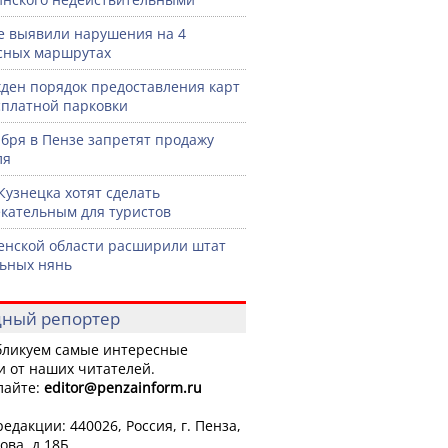
е выявили нарушения на 4
сных маршрутах
ден порядок предоставления карт
сплатной парковки
ября в Пензе запретят продажу
ля
Кузнецка хотят сделать
кательным для туристов
енской области расширили штат
ьных нянь
ный репортер
ликуем самые интересные
и от наших читателей.
лайте:
editor
@penzainform.ru
едакции: 440026, Россия, г. Пенза,
ова, д.18Б.