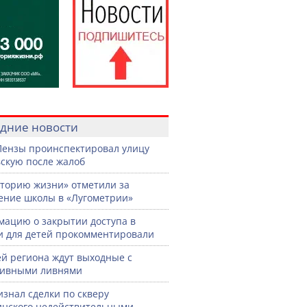
дние новости
Пензы проинспектировал улицу
скую после жалоб
торию жизни» отметили за
ение школы в «Лугометрии»
ацию о закрытии доступа в
и для детей прокомментировали
й региона ждут выходные с
сивными ливнями
изнал сделки по скверу
нского недействительными