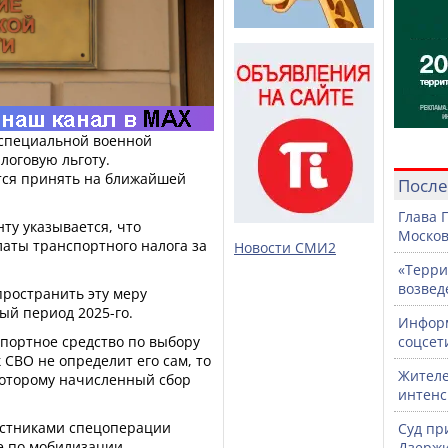
 специальной военной
логовую льготу.
тся принять на ближайшей
После
.
Глава 
ту указывается, что
Москов
латы транспортного налога за
Новости СМИ2
«Терри
возвед
пространить эту меру
ый период 2025-го.
Информ
спортное средство по выбору
соцсет
 СВО не определит его сам, то
Жителе
 которому начисленный сбор
интен
частниками спецоперации
Суд пр
е по мобилизации,
Дзержи