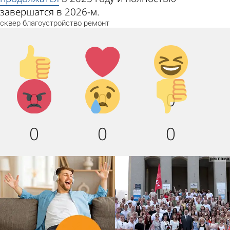
завершатся в 2026-м.
сквер
благоустройство
ремонт
Палец
Лайк!
Дикий
вверх!
смех!
Агрессия!
Грусть
Палец
0
0
0
:(
вниз!
0
0
0