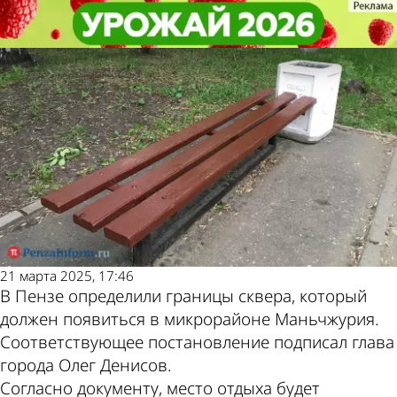
Общество
Общество
В пензенской Маньчжурии
В пензенской Маньчжурии
Другие новости по
Погода и курсы
определили участок под сквер
определили участок под сквер
теме
валют в Пензе
21 марта 2025, 17:46
В Пензе определили границы сквера, который
должен появиться в микрорайоне Маньчжурия.
Соответствующее постановление подписал глава
города Олег Денисов.
Согласно документу, место отдыха будет