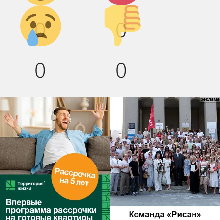
Грусть :(
Палец
0
0
вниз!
0
0