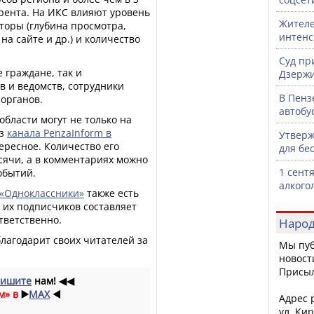
рента. На ИКС влияют уровень
Жителе
торы (глубина просмотра,
интен
а сайте и др.) и количество
Суд пр
 граждане, так и
Дзержи
в и ведомств, сотрудники
В Пенз
органов.
автобу
области могут не только на
из
канала PenzaInform в
Утверж
тересное. Количество его
для бе
сячи, а в комментариях можно
1 сент
обытий.
алкого
«Одноклассники»
также есть
о их подписчиков составляет
тветственно.
Народ
лагодарит своих читателей за
Мы пуб
новост
Присы
ишите
нам!
◀◀
м» в
▶️
MAX
◀️
Адрес р
ул. Кир