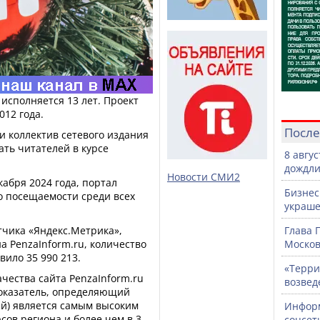
 исполняется 13 лет. Проект
012 года.
После
и коллектив сетевого издания
ать читателей в курсе
8 авгу
дождли
Новости СМИ2
екабря 2024 года, портал
Бизнес
о посещаемости среди всех
украше
тчика «Яндекс.Метрика»,
Глава 
а PenzaInform.ru, количество
Москов
вило 35 990 213.
«Терри
чества сайта PenzaInform.ru
возвед
оказатель, определяющий
ей) является самым высоким
Информ
ов региона и более чем в 3
соцсет