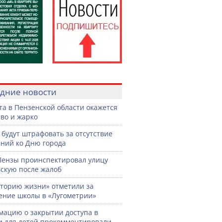
дние новости
ста в Пензенской области окажется
во и жарко
 будут штрафовать за отсутствие
ний ко Дню города
Пензы проинспектировал улицу
скую после жалоб
торию жизни» отметили за
ение школы в «Лугометрии»
ацию о закрытии доступа в
и для детей прокомментировали