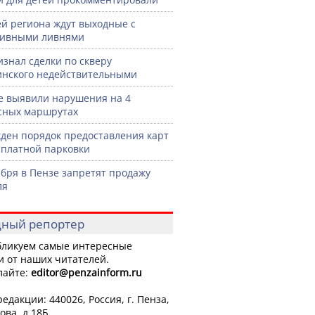
й региона ждут выходные с
сивными ливнями
изнал сделки по скверу
нского недействительными
е выявили нарушения на 4
сных маршрутах
ден порядок предоставления карт
сплатной парковки
ября в Пензе запретят продажу
ля
ный репортер
ликуем самые интересные
и от наших читателей.
лайте:
editor
@penzainform.ru
едакции: 440026, Россия, г. Пенза,
ова, д.18Б.