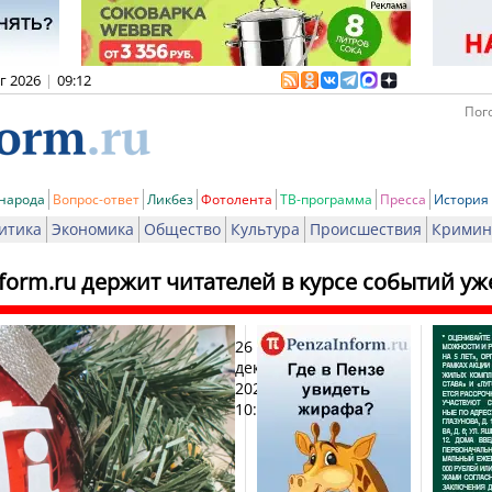
вг 2026
|
09:12
Пого
 народа
Вопрос-ответ
Ликбез
Фотолента
ТВ-программа
Пресса
История
итика
Экономика
Общество
Культура
Происшествия
Кримин
form.ru держит читателей в курсе событий уже
26
Печ
декабря
2024,
10:30