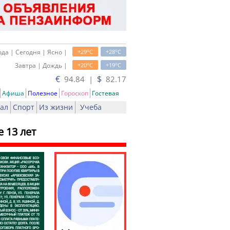
o
o
да | Сегодня | Ясно |
+29
C
+28
C
o
o
Завтра | Дождь |
+20
C
+19
C
€
$
94.84 |
82.17
Афиша
Полезное
Гороскоп
Гостевая
ал
Спорт
Из жизни
Учеба
 13 лет
ать