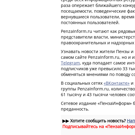
раза опережает ближайшего конку
посещаемости, поведенческие фак
вернувшиеся пользователи, время н
постоянных пользователей.
PenzaInform.ru читают как рядовые
представители власти, министерст
правоохранительных и надзорных 
Узнавать новости жители Пензы и 
самом сайте PenzaInform.ru, но и 
Telegram
, куда попадает самое ин
подписчиков уже превысило 33 ты
обменяться мнениями по поводу с
В социальных сетях
«ВКонтакте»
и
группы PenzaInform.ru, количеств
61 тысячу и 43 тысячи человек соо
Сетевое издание «ПензаИнформ» б
преданность.
▶▶
Хотите сообщить новость?
Нап
Подписывайтесь на «ПензаИнфор