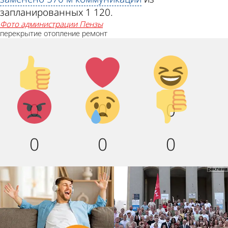
запланированных 1 120.
фото администрации Пензы
перекрытие
отопление
ремонт
Палец
Лайк!
Дикий
вверх!
смех!
Агрессия!
Грусть
Палец
0
0
0
:(
вниз!
0
0
0