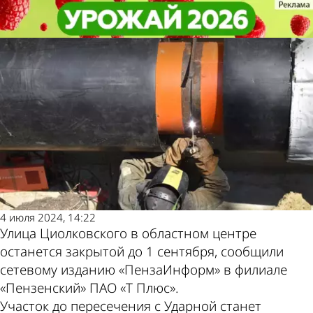
Общество
Общество
Улицу Циолковского в Пензе
Улицу Циолковского в Пензе
Другие новости по
Погода и курсы
полностью откроют к осени
полностью откроют к осени
теме
валют в Пензе
4 июля 2024, 14:22
Улица Циолковского в областном центре
останется закрытой до 1 сентября, сообщили
сетевому изданию «ПензаИнформ» в филиале
«Пензенский» ПАО «Т Плюс».
Участок до пересечения с Ударной станет