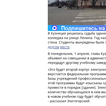
В Кузнецке решилась судьба здан
колледжа на улице Ленина. Год на
стена. Студенты вынуждены были 
другом
месте
.
В понедельник, 1 апреля, глава Ку
объявил на совещании в админист
передадут другому учебному заве
«Это будет второй корпус электрон
верстается федеральная программ
базы учреждений профессионально
этой программы будут изысканы ср
привести в порядок [здание]. Эле
количество обучающихся в нем выр
в новом учебном году будет обучат
- рассказал Златогорский.