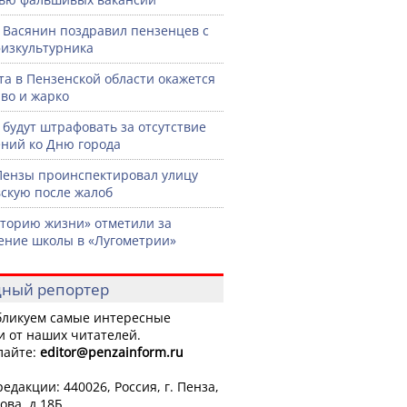
 Васянин поздравил пензенцев с
изкультурника
ста в Пензенской области окажется
во и жарко
 будут штрафовать за отсутствие
ний ко Дню города
Пензы проинспектировал улицу
скую после жалоб
торию жизни» отметили за
ение школы в «Лугометрии»
ный репортер
ликуем самые интересные
и от наших читателей.
лайте:
editor
@penzainform.ru
едакции: 440026, Россия, г. Пенза,
ова, д.18Б.