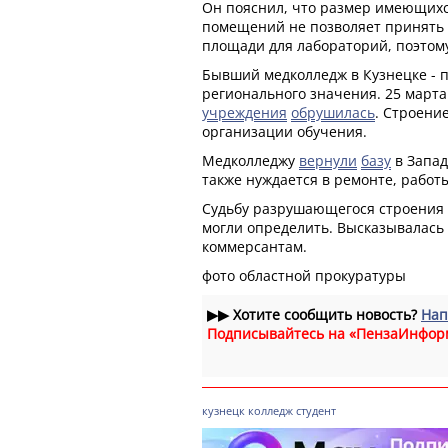
Он пояснил, что размер имеющихс
помещений не позволяет принять 
площади для лабораторий, поэтом
Бывший медколледж в Кузнецке - 
регионального значения. 25 марта
учреждения
обрушилась
. Строени
организации обучения.
Медколледжу
вернули
базу
в Запад
также нуждается в ремонте, работ
Судьбу разрушающегося строения 
могли определить. Высказывалась 
коммерсантам.
фото областной прокуратуры
▶▶
Хотите сообщить новость?
Нап
Подписывайтесь на «ПензаИнфор
кузнецк
колледж
студент