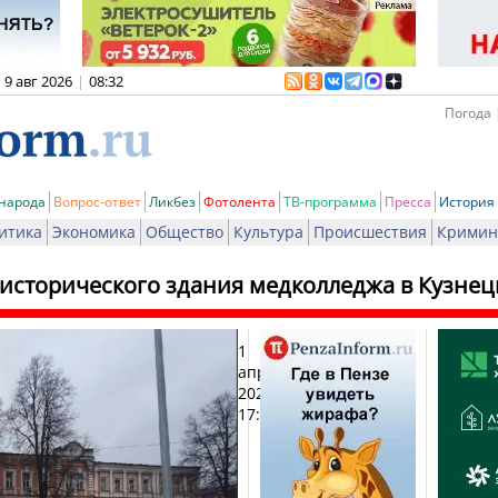
9 авг 2026
|
08:32
Погода 
 народа
Вопрос-ответ
Ликбез
Фотолента
ТВ-программа
Пресса
История
итика
Экономика
Общество
Культура
Происшествия
Кримин
 исторического здания медколледжа в Кузнец
1
Печа
апреля
2024,
17:14