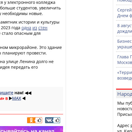
я у электронного колледжа
больше студентов, увеличить
Сергей
у необходимы новые.
Днем ф
памятник истории и культуры
8 авгу
 2023 года
одна
из
стен
дождли
е стало опасным для
Бизнес
украше
ном микрорайоне. Это здание
ы планируют провести.
Глава 
на улице Ленина долго не
Москов
идея передать его
«Терри
возвед
ишите
нам!
◀◀
Народ
м» в
▶️
MAX
◀️
Мы пуб
новост
Присы
Адрес р
ул. Кир