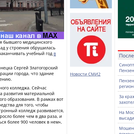
ия бывшего медицинского
зад у строения обрушилась
заканчивать учебный год
в
После
Синопт
знецка Сергей Златогорский
Пензен
рации города, что здание
Новости СМИ2
дению.
Пензен
регион
ного колледжа. Сейчас
а развития материальной
За кра
го образования. В рамках вот
захоте
едства для того, чтобы
ктронный колледж развивается,
На Мос
осло более чем в два раза, и
высади
ься более 900 человек в нем»,
Мошенн
помощ