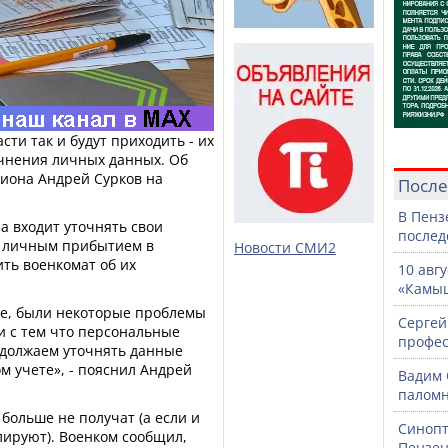
ти так и будут приходить - их
чнения личных данных. Об
гиона Андрей Сурков на
После
В Пенз
а входит уточнять свои
послед
 личным прибытием в
Новости СМИ2
ить военкомат об их
10 авг
«Камыш
те, были некоторые проблемы
Сергей
зи с тем что персональные
профе
одолжаем уточнять данные
ом учете», - пояснил Андрей
Вадим 
паломн
больше не получат (а если и
Синопт
улируют). Военком сообщил,
Пензен