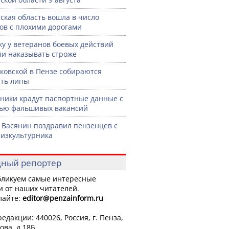
ская область вошла в число
ов с плохими дорогами
жу у ветеранов боевых действий
ли наказывать строже
ковской в Пензе собираются
ть липы
ики крадут паспортные данные с
ью фальшивых вакансий
 Васянин поздравил пензенцев с
изкультурника
ный репортер
ликуем самые интересные
и от наших читателей.
лайте:
editor
@penzainform.ru
едакции: 440026, Россия, г. Пенза,
ова, д.18Б.