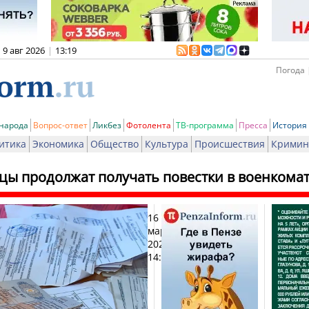
9 авг 2026
|
13:19
Погода 
 народа
Вопрос-ответ
Ликбез
Фотолента
ТВ-программа
Пресса
История
итика
Экономика
Общество
Культура
Происшествия
Кримин
цы продолжат получать повестки в военкома
16
Печат
марта
2023,
14:49