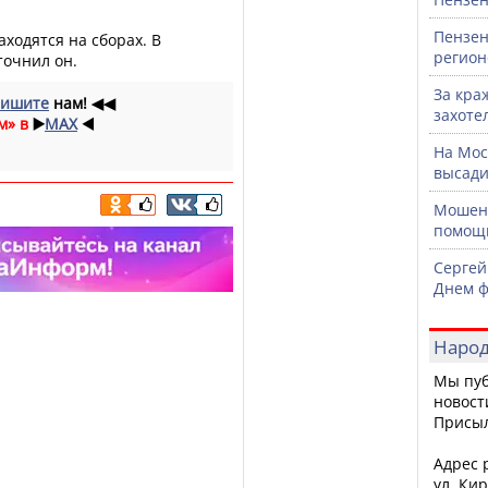
Пензен
аходятся на сборах. В
регион
точнил он.
За кра
ишите
нам!
◀◀
захоте
м» в
▶️
MAX
◀️
На Мос
высади
Мошенн
помощ
Сергей
Днем ф
Народ
Мы пуб
новост
Присы
Адрес р
ул. Кир