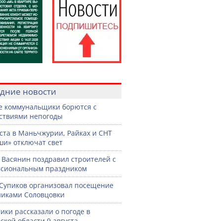
дние новости
е коммунальщики борются с
ствиями непогоды
уста в Маньчжурии, Райках и СНТ
и» отключат свет
 Васянин поздравил строителей с
ссиональным праздником
Супиков организовал посещение
иками Соловцовки
ики рассказали о погоде в
ской области 9 августа