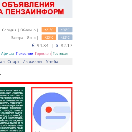
o
o
| Сегодня | Облачно |
+21
C
+20
C
o
o
Завтра | Ясно |
+23
C
+22
C
€
$
94.84 |
82.17
Афиша
Полезное
Гороскоп
Гостевая
ал
Спорт
Из жизни
Учеба
т
ь