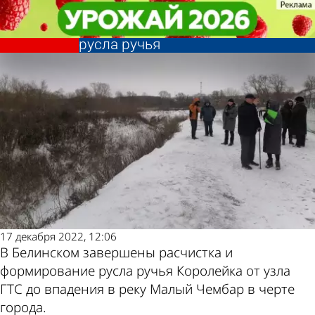
Общество
Общество
В Пензенской области
В Пензенской области
Другие новости
Погода и курсы
расчистили 2,6 км заросшего
расчистили 2,6 км заросшего
русла ручья
русла ручья
по теме
валют в Пензе
17 декабря 2022, 12:06
В Белинском завершены расчистка и
формирование русла ручья Королейка от узла
ГТС до впадения в реку Малый Чембар в черте
города.