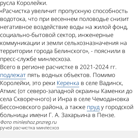
русла Королейки.
«Расчистка увеличит пропускную способность
водотока, что при весеннем половодье снизит
негативное воздействие воды на жилой фонд,
социально-бытовой сектор, инженерные
коммуникации и земли сельхозназначения на
территории города Белинского», - пояснили в
пресс-службе минлесхоза.
Всего в регионе расчистке в 2021-2024 гг.
подлежат
пять водных объектов. Помимо
Королейки, это реки
Керенка
в селе Вадинск,
Атмис (от северо-западной окраины Каменки до
села Скворечного) и Инра в селе Чемодановка
Бессоновского района, а также
пруд
у городской
больницы имени Г. А. Захарьина в Пензе.
фото minleshoz.pnzreg.ru
ручей
расчистка
минлесхоз