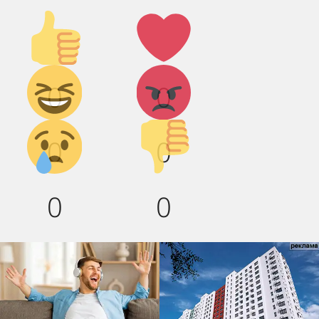
Палец
Лайк!
вверх!
Дикий
Агрессия!
0
0
смех!
Грусть :(
Палец
0
0
вниз!
0
0