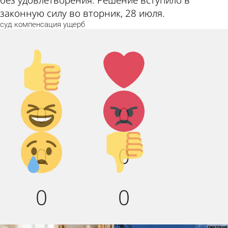
законную силу во вторник, 28 июля.
суд
компенсация
ущерб
Палец
Лайк!
вверх!
Дикий
Агрессия!
0
0
смех!
Грусть :(
Палец
0
0
вниз!
0
0