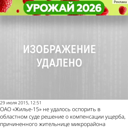
Общество
Общество
Управляющая организация
Управляющая организация
заплатит пензячке за утечку воды
заплатит пензячке за утечку воды
Другие новости
Погода и курсы
по теме
валют в Пензе
29 июля 2015, 12:51
ОАО «Жилье-15» не удалось оспорить в
областном суде решение о компенсации ущерба,
причиненного жительнице микрорайона