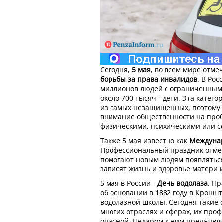
Сегодня,
5 мая
, во всем мире отме
борьбы за права инвалидов
. В Ро
миллионов людей с ограниченным
около 700 тысяч - дети. Эта катег
из самых незащищенных, поэтому 
внимание общественности на про
физическими, психическими или 
Также 5 мая известно как
Междуна
Профессиональный праздник отм
помогают новым людям появляться
зависят жизнь и здоровье матери 
5 мая в России -
День водолаза
. П
об основании в 1882 году в Кронш
водолазной школы. Сегодня такие
многих отраслях и сферах, их проф
опасной. Недаром к ним предъяв