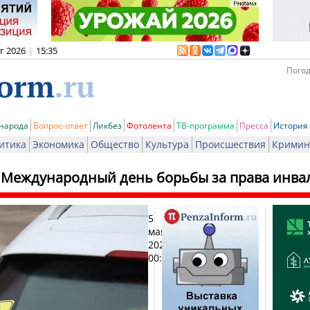
вг 2026
|
15:35
Погод
 народа
Вопрос-ответ
Ликбез
Фотолента
ТВ-программа
Пресса
История
итика
Экономика
Общество
Культура
Происшествия
Кримин
- Международный день борьбы за права инва
5
Печат
мая
2026,
00:01