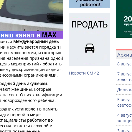
чается
Международный день
ссии насчитывается порядка 11
и возможностями, из которых
Архи
ория населения признана одной
цель мероприятий - обратить
8 авгу
блему дискриминации людей с
Новости СМИ2
7 авгу
сенсорными ограничениями.
холост
родный день акушерки
.
ечают женщины, которые
День ж
 на свет. От их квалификации
5 авгу
и новорожденного ребенка.
светоф
раздник установлен в память
тадте первой в мире
4 авгу
 специалисты работают во
женщи
ессия остается сложной и
3 авгу
ляются повышенные