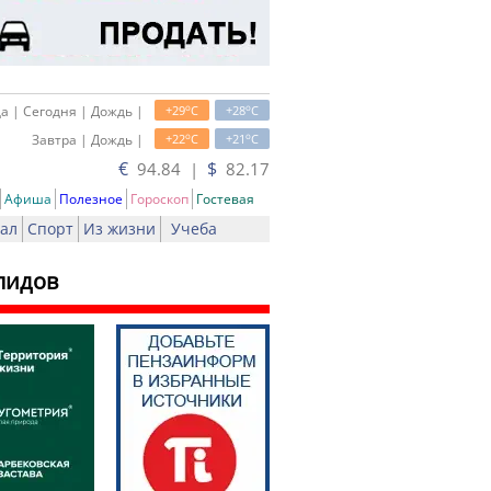
o
o
а | Сегодня | Дождь |
+29
C
+28
C
o
o
Завтра | Дождь |
+22
C
+21
C
€
$
94.84 |
82.17
Афиша
Полезное
Гороскоп
Гостевая
ал
Спорт
Из жизни
Учеба
лидов
ь