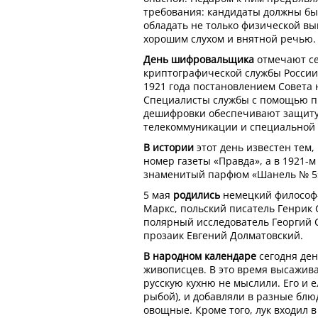
требования: кандидаты должны бы
обладать не только физической вы
хорошим слухом и внятной речью.
День шифровальщика
отмечают се
криптографической службы России
1921 года постановлением Совета
Специалисты службы с помощью 
дешифровки обеспечивают защиту
телекоммуникации и специальной 
В истории
этот день известен тем,
номер газеты «Правда», а в 1921-
знаменитый парфюм «Шанель № 5
5 мая
родились
немецкий философ-
Маркс, польский писатель Генрик 
полярный исследователь Георгий С
прозаик Евгений Долматовский.
В народном календаре
сегодня ден
живописцев. В это время высаживал
русскую кухню не мыслили. Его и 
рыбой), и добавляли в разные блю
овощные. Кроме того, лук входил 