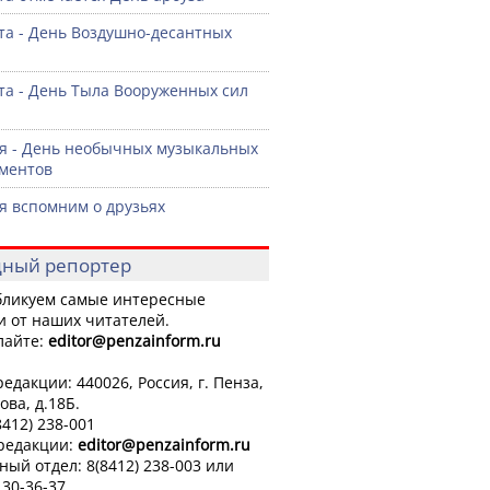
ста - День Воздушно-десантных
ста - День Тыла Вооруженных сил
я - День необычных музыкальных
ментов
я вспомним о друзьях
ный репортер
ликуем самые интересные
и от наших читателей.
лайте:
editor
@penzainform.ru
едакции: 440026, Россия, г. Пенза,
ова, д.18Б.
8412) 238-001
 редакции:
editor
@penzainform.ru
ный отдел: 8(8412) 238-003 или
 30-36-37