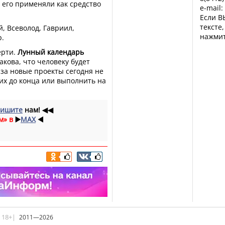
м его применяли как средство
e-mail:
Если В
тексте
, Всеволод, Гавриил,
нажмит
р.
ерти.
Лунный календарь
акова, что человеку будет
 за новые проекты сегодня не
 их до конца или выполнить на
ишите
нам!
◀◀
м» в
▶️
MAX
◀️
|18+|
2011—2026