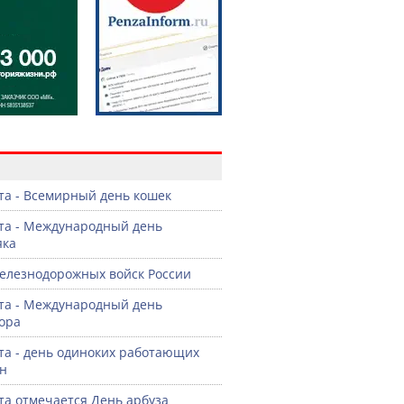
в
ста - Всемирный день кошек
ста - Международный день
яка
елезнодорожных войск России
ста - Международный день
ора
ста - день одиноких работающих
н
ста отмечается День арбуза