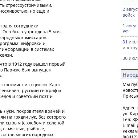
ть стрессоустойчивыми,
2 авгу
носливостью, но еще и
войск
1 авгу
годня сотрудники
РФ
. Она была учреждена 5 мая
 народных комиссаров.
31 июл
программ шифровки и
инстру
 информации в системах
связи.
30 июл
 что в 1912 году вышел первый
м в Париже был выпущен
Народ
».
Мы пуб
экономист и социолог Карл
новост
Сенкевич, русский географ и
Присы
едов и советский поэт и
Адрес р
ь Луки, покровителя врачей и
ул. Кир
и на грядки лук, без которого
Тел: 8(
ели сырым (с хлебом и соленой
E-mail
да - мясные, рыбные,
Реклам
в состав многих народных
8(8412)