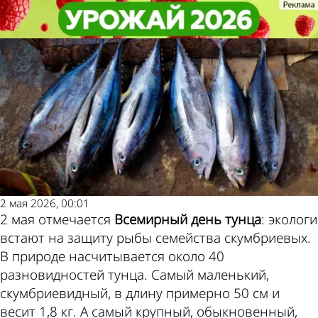
Не забудь!
Не забудь!
2 мая - Всемирный день тунца
2 мая - Всемирный день тунца
Погода и курсы валют
в Пензе
2 мая 2026, 00:01
2 мая отмечается
Всемирный день тунца
: экологи
встают на защиту рыбы семейства скумбриевых.
В природе насчитывается около 40
разновидностей тунца. Самый маленький,
скумбриевидный, в длину примерно 50 см и
весит 1,8 кг. А самый крупный, обыкновенный,