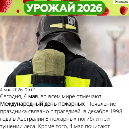
Не забудь!
Не забудь!
4 мая - Международный день
4 мая - Международный день
Погода и курсы
пожарных
пожарных
валют в Пензе
4 мая 2026, 00:01
Сегодня,
4 мая
, во всем мире отмечают
Международный день пожарных
. Появление
праздника связано с трагедией: в декабре 1998
года в Австралии 5 пожарных погибли при
тушении леса. Кроме того, 4 мая почитают