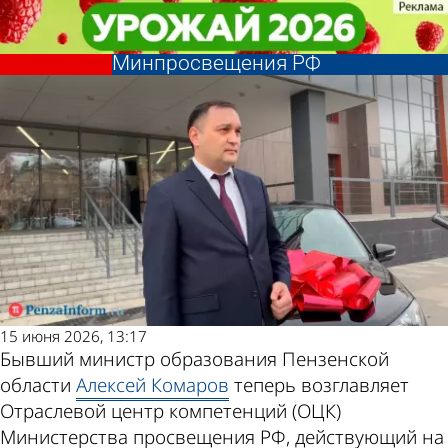
Политика
Политика
Бывший министр образования
Бывший министр образования
Другие новости
Погода и курсы
региона возглавляет ОЦК
региона возглавляет ОЦК
Минпросвещения РФ
Минпросвещения РФ
по теме
валют в Пензе
15 июня 2026, 13:17
Бывший министр образования Пензенской
области
Алексей Комаров
теперь возглавляет
Отраслевой центр компетенций (ОЦК)
Министерства просвещения РФ, действующий на