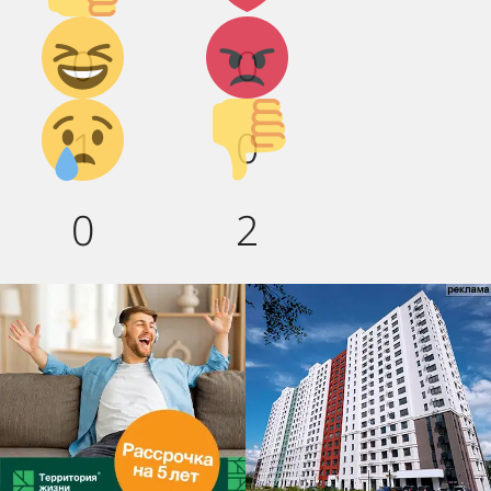
Дикий
Агрессия!
0
0
смех!
Грусть :(
Палец
1
0
вниз!
0
2