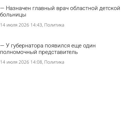
Назначен главный врач областной детской
больницы
14 июля 2026 14:43
Политика
У губернатора появился еще один
полномочный представитель
14 июля 2026 14:08
Политика
Названы главные причины увольнений
зумеров и миллениалов
13 июля 2026 13:23
В стране и мире
Вячеслав Гладков назначен послом РФ в
Абхазии