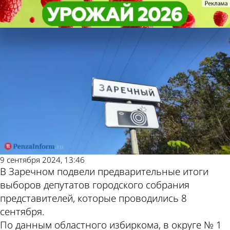
Политика
Политика
Экс-глава Заречного Олег
Экс-глава Заречного Олег
Климанов проиграл на выборах
Климанов проиграл на выборах
Другие новости
Погода и курсы
по теме
валют в Пензе
9 сентября 2024, 13:46
В Заречном подвели предварительные итоги
выборов депутатов городского собрания
представителей, которые проводились 8
сентября.
По данным областного избиркома, в округе № 1