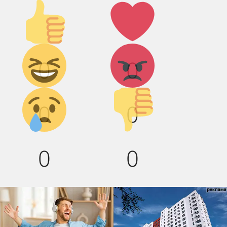
Палец
Лайк!
вверх!
Дикий
Агрессия!
0
0
смех!
Грусть :(
Палец
0
0
вниз!
0
0