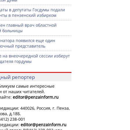
аты в депутаты Госдумы подали
нты в пензенский избирком
ен главный врач областной
й больницы
рнатора появился еще один
очный представитель
е на внеочередной сессии изберут
дателя гордумы
ный репортер
ликуем самые интересные
и от наших читателей.
лайте:
editor
@penzainform.ru
едакции: 440026, Россия, г. Пенза,
ова, д.18Б.
8412) 238-001
 редакции:
editor
@penzainform.ru