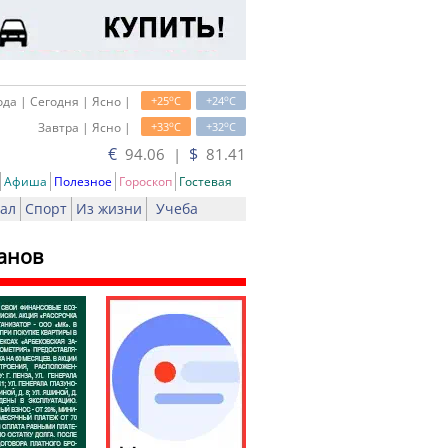
o
o
да | Сегодня | Ясно |
+25
C
+24
C
o
o
Завтра | Ясно |
+33
C
+32
C
€
$
94.06 |
81.41
Афиша
Полезное
Гороскоп
Гостевая
ал
Спорт
Из жизни
Учеба
анов
ать