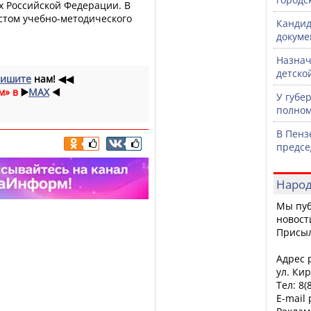
х Российской Федерации. В
стом учебно-методического
Кандид
докуме
Назнач
детско
ишите
нам!
◀◀
м» в
▶️
MAX
◀️
У губе
полном
В Пенз
предсе
Народ
Мы пуб
новост
Присы
Адрес р
ул. Кир
Тел: 8(
E-mail