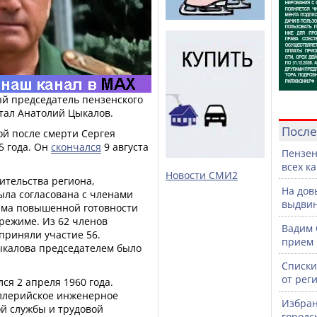
вый председатель пензенского
стал Анатолий Цыкалов.
После
ой после смерти Сергея
5 года. Он
скончался
9 августа
Пензен
всех к
Новости СМИ2
ительства региона,
На дов
ыла согласована с членами
выдвин
ма повышенной готовности
режиме. Из 62 членов
Вадим 
приняли участие 56.
прием 
ыкалова председателем было
Списки
от рег
я 2 апреля 1960 года.
ллерийское инженерное
Избран
й службы и трудовой
городс