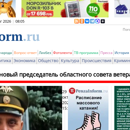
вг 2026
|
08:05
Пого
 народа
Вопрос-ответ
Ликбез
Фотолента
ТВ-программа
Пресса
История
итика
Экономика
Общество
Культура
Происшествия
Кримин
новый председатель областного совета ветер
29
Печ
октября
2020,
15:05