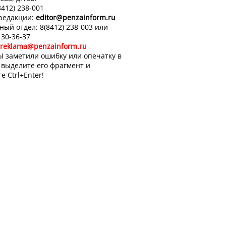
8412) 238-001
 редакции:
editor
@penzainform.ru
ный отдел: 8(8412) 238-003 или
 30-36-37
reklama@penzainform.ru
Ы заметили ошибку или опечатку в
, выделите его фрагмент и
е Ctrl+Enter!