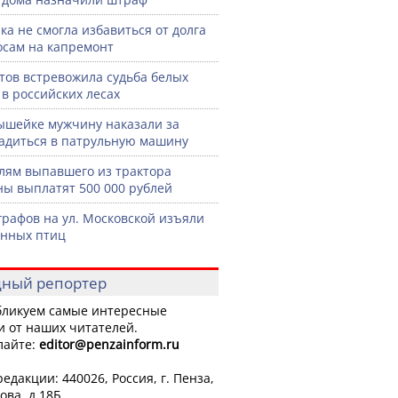
ка не смогла избавиться от долга
осам на капремонт
тов встревожила судьба белых
 в российских лесах
шейке мужчину наказали за
садиться в патрульную машину
лям выпавшего из трактора
ы выплатят 500 000 рублей
графов на ул. Московской изъяли
нных птиц
ный репортер
ликуем самые интересные
и от наших читателей.
лайте:
editor
@penzainform.ru
едакции: 440026, Россия, г. Пенза,
ова, д.18Б.