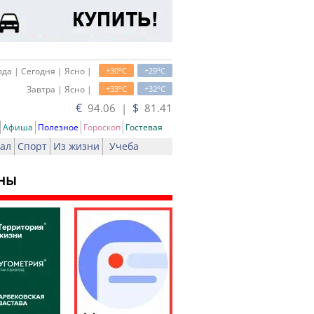
o
o
да | Сегодня | Ясно |
+30
C
+29
C
o
o
Завтра | Ясно |
+33
C
+32
C
€
$
94.06 |
81.41
Афиша
Полезное
Гороскоп
Гостевая
ал
Спорт
Из жизни
Учеба
ины
ать