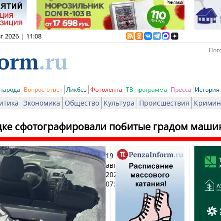
вг 2026
|
11:08
Пого
 народа
Вопрос-ответ
Ликбез
Фотолента
ТВ-программа
Пресса
История
итика
Экономика
Общество
Культура
Происшествия
Кримин
цке сфотографировали побитые градом маш
19
Печ
августа
2025,
07:52