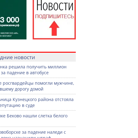
дние новости
нка решила получить миллион
 за падение в автобусе
е росгвардейцы помогли мужчине,
вшему дорогу домой
ница Кузнецкого района отстояла
епутацию в суде
лке Беково нашли слетка белого
овоборске за падение наледи с
дома назначили штраф