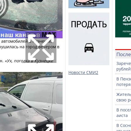
 автомобилей в Кузнецке,
рушилась на город вечером в
После
ин.
«Ух, погодка в Кузнецке
Зарече
рублей
Новости СМИ2
В Пенз
потеря
Житель
свою р
В посе
аиста
В Сосн
крыши 