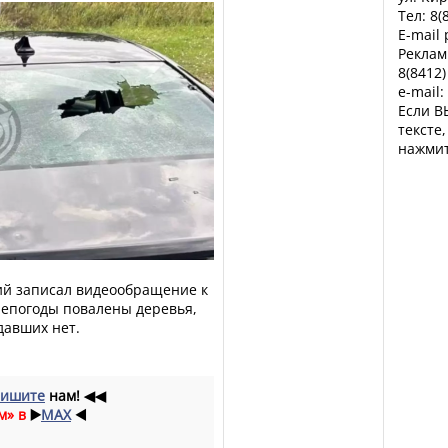
Тел: 8(
E-mail
Реклам
8(8412)
e-mail:
Если В
тексте
нажмит
кий записал видеообращение к
 непогоды повалены деревья,
давших нет.
ишите
нам!
◀◀
м» в
▶️
MAX
◀️