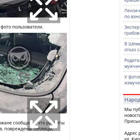
Пензяч
по взн
 фото пользователи.
Экспер
грибов
В Шемы
отказ 
Родите
мужчин
У фото
измуче
Народ
Мы пуб
новост
Присы
ожане сообщили, что разбиты
ов, повреждены теплицы,
Адрес р
ул. Кир