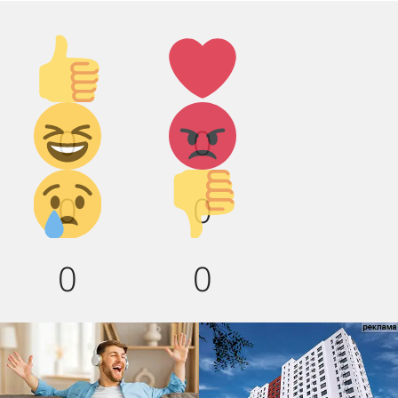
Палец
Лайк!
вверх!
Дикий
Агрессия!
0
0
смех!
Грусть :(
Палец
0
0
вниз!
0
0