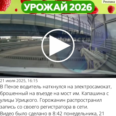
Из жизни
Из жизни
В Пензе водитель наткнулся на
В Пензе водитель наткнулся на
Другие новости
Погода и курсы
электросамокат посреди дороги
электросамокат посреди дороги
по теме
валют в Пензе
21 июля 2025, 16:15
В Пензе водитель наткнулся на электросамокат,
брошенный на въезде на мост им. Капашина с
улицы Урицкого. Горожанин распространил
запись со своего регистратора в сети.
Видео было сделано в 8:42 понедельника, 21